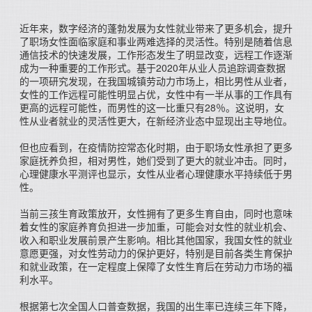
近年来，数字经济的蓬勃发展为女性就业带来了更多机会，提升
了职场女性面临家庭和事业两难选择的灵活性。特别是随着信息
通信技术的快速发展，工作形态发生了明显改变，远程工作逐渐
成为一种重要的工作形式。基于2020年从业人员追踪调查数据
的一项研究发现，在我国城镇劳动力市场上，相比男性从业者，
女性的工作远程可能性明显占优，女性中有一半从事的工作具有
更高的远程可能性，而男性的这一比重只有28％。这说明，女
性从业者就业的灵活性更大，在新经济业态中显现出主导地位。
但也应看到，在疫情防控常态化时期，由于职场女性承担了更多
家庭抚养负担，相对男性，她们受到了更大的就业冲击。同时，
心理健康水平测评也显示，女性从业者心理健康水平持续低于男
性。
当前三孩生育政策放开，女性拥有了更多生育自由，同时也意味
着女性的家庭养育负担进一步加重，可能会对女性的就业机会、
收入和职业发展前景产生影响。相比其他国家，我国女性的就业
意愿更强，对女性劳动力的保护更好，特别是目前各类生育保护
和就业政策，在一定程度上保障了女性生育后在劳动力市场的福
利水平。
根据第七次全国人口普查数据，我国的出生率已连续三年下降，