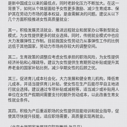
是新中国成立以来的最低点，同时老龄化压力不断加大。在这一
背景下，如何从个体层面给予女性更多激励、减少生育成本、保
护其在劳动力市场的基本权益，是亟需解决的问题。建议从以下
几个方面积极推进女性高质量就业：
其一，积极发展灵活就业、推进远程就业和居家办公等新型就业
模式，为女性提供更多的就业选择。同时，传统就业模式中也应
大力发展弹性工作制。目前我国女性劳动力从事弹性工作的比例
远低于其他国家，劳动力市场尚存较大的调整空间。
其二，生育政策的调整应考虑女性承担的职场风险，为女性提供
经济补贴和心理疏导。建议为女性提供生育期劳动补贴或提升其
养老金的国家补贴比例，减少孕期女性的后顾之忧。
其三，促进育儿成本社会化，大力发展和健全育儿机构，降低育
儿成本，并适当提供育儿补贴，使女性在生产后能尽早自主地进
行就业选择。建议通过专项补贴或减税等，适当减少或补贴用人
单位在女性产假期间需要支付的额外劳动成本，以此改善生育女
性就业条件。
其四，积极为产后重返职场的女性提供技能培训和就业指导，促
使其尽快提升技能，适应职场需要，高质量实现再就业。
（北京大学国家发展研究院副教授 张丹丹）