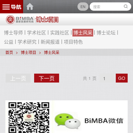
EN
博士导师
学术社区
实践社区
博士风采
博士论坛
公益
学术研究
新闻报道
项目特色
首页
博士项目
博士风采
上
下
上一页
下一页
GO
共
1
页
一
一
页
页