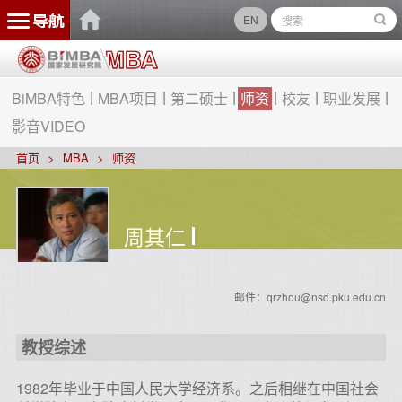
EN
BiMBA特色
MBA项目
第二硕士
师资
校友
职业发展
影音VIDEO
首页
MBA
师资
周其仁
邮件：qrzhou@nsd.pku.edu.cn
教授综述
1982年毕业于中国人民大学经济系。之后相继在中国社会