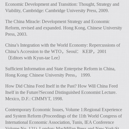
Economic Development and Transition: Thought, Strategy and
Viability, Cambridge: Cambridge University Press, 2009.
The China Miracle: Development Strategy and Economic
Reform, revised and expanded. Hong Kong, Chinese University
Press, 2003.
China’s Integration with the World Economy: Repercussions of
China’s Accession to the WTO，Seoul： KEIP，2001
（Editors with Kyun-tae Lee）
Sufficient Information and State Enterprise Reform in China,
Hong Kong: Chinese University Press， 1999.
How Did China Feed Itself in the Past? How Will China Feed
Itself in the Future?Second Distinguished Economist Lecture.
Mexico, D.F.: CIMMYT, 1998.
Contemporary Economic Issues, Volume 1:Regional Experience
and System Reform (Proceedings of the 11th World Congress of
International Economic Association, Tunis, IEA Conference
Volume No. 121), London: MacMillan Press and New York:St.