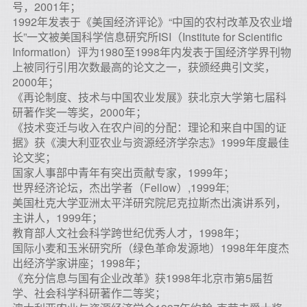
号，2001年；
1992年发表于《美国经济评论》“中国的农村改革及农业增
长”一文被美国科学信息研究所ISI（Institute for Scientific
Information）评为1980至1998年内发表于国经济学界刊物
上被同行引用次数最高的论文之一，获颁经典引文奖，
2000年；
《再论制度、技术与中国农业发展》获北京大学第七届科
研著作奖一等奖，2000年；
《技术变迁与收入在农户间的分配：理论和来自中国的证
据》获《澳大利亚农业与资源经济学杂志》1999年度最佳
论文奖；
国家人事部中青年有突出贡献专家，1999年；
世界经济论坛，杰出学者（Fellow）,1999年;
美国杜克大学亚洲太平洋研究院尼克拉斯杰出演讲系列，
主讲人，1999年；
教育部人文社会科学跨世纪优秀人才，1998年；
国际小麦和玉米研究所（绿色革命发源地）1998年年度杰
出经济学家讲座；1998年；
《充分信息与国有企业改革》获1998年北京市第5届哲
学、社会科学科研著作二等奖；