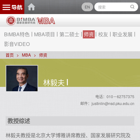
EN
BiMBA特色
MBA项目
第二硕士
师资
校友
职业发展
影音VIDEO
首页
MBA
师资
林毅夫
电话：010－62757375
邮件：justinlin@nsd.pku.edu.cn
教授综述
林毅夫教授是北京大学博雅讲席教授、
国家发展研究院及