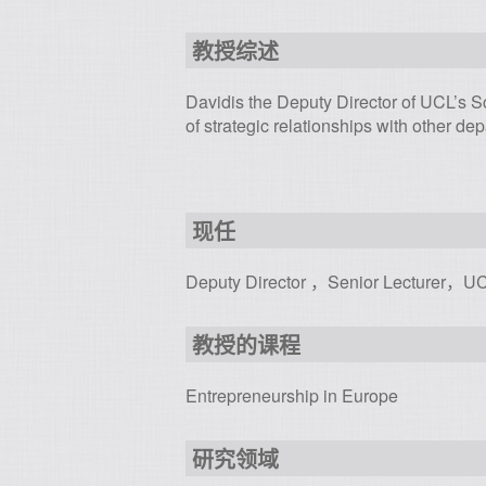
教授综述
Davidis the Deputy Director of UCL’s 
of strategic relationships with other de
现任
Deputy Director ，Senior Lecturer，U
教授的课程
Entrepreneurship in Europe
研究领域