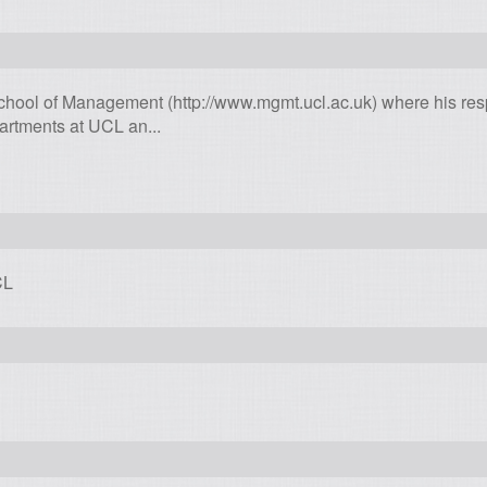
School of Management (http://www.mgmt.ucl.ac.uk) where his res
partments at UCL an...
CL