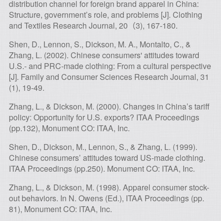
distribution channel for foreign brand apparel in China:
Structure, government’s role, and problems [J]. Clothing
and Textiles Research Journal, 20（3), 167-180.
Shen, D., Lennon, S., Dickson, M. A., Montalto, C., &
Zhang, L. (2002). Chinese consumers' attitudes toward
U.S.- and PRC-made clothing: From a cultural perspective
[J]. Family and Consumer Sciences Research Journal, 31
(1), 19-49.
Zhang, L., & Dickson, M. (2000). Changes in China’s tariff
policy: Opportunity for U.S. exports? ITAA Proceedings
(pp.132), Monument CO: ITAA, Inc.
Shen, D., Dickson, M., Lennon, S., & Zhang, L. (1999).
Chinese consumers’ attitudes toward US-made clothing.
ITAA Proceedings (pp.250). Monument CO: ITAA, Inc.
Zhang, L., & Dickson, M. (1998). Apparel consumer stock-
out behaviors. In N. Owens (Ed.), ITAA Proceedings (pp.
81), Monument CO: ITAA, Inc.