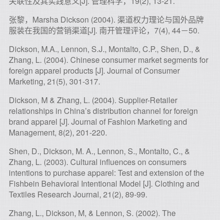
关联性及其实践意义[J]. 管理科学，19(2), 13-21.
张黎，Marsha Dickson (2004). 渠道权力理论与国外品牌
服装在我国的营销渠道[J]. 南开管理评论，7(4), 44－50.
Dickson, M.A., Lennon, S.J., Montalto, C.P., Shen, D., &
Zhang, L. (2004). Chinese consumer market segments for
foreign apparel products [J]. Journal of Consumer
Marketing, 21(5), 301-317.
Dickson, M & Zhang, L. (2004). Supplier-Retailer
relationships in China’s distribution channel for foreign
brand apparel [J]. Journal of Fashion Marketing and
Management, 8(2), 201-220.
Shen, D., Dickson, M. A., Lennon, S., Montalto, C., &
Zhang, L. (2003). Cultural influences on consumers
intentions to purchase apparel: Test and extension of the
Fishbein Behavioral Intentional Model [J]. Clothing and
Textiles Research Journal, 21(2), 89-99.
Zhang, L., Dickson, M, & Lennon, S. (2002). The