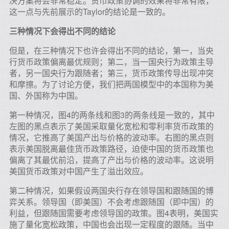
决方案将会非常稳定。货币政策协调的效果将非常有限，
这一点与先前展示的Taylor的结论是一致的。
三种情况下会得出不同的结论
但是，在三种情况下也许会得出不同的结论，第一，当央
行货币政策偏离最优规则；第二，当一国央行为政策主导
者，另一国央行为跟随者；第三，货币政策传导出现冲突
和摩擦。为了讨论方便，我们把两国模型中的本国称为美
国、外国称为中国。
第一种情况，图4的两条线和图3的两条线是一致的，其中
左图的黑点表示了美国采取量化宽松和零利率货币政策的
情况，它推高了美国产出与价格的波动率。右图的黑点则
表示美国脱离最佳货币政策路径，迫使中国的货币政策也
偏离了其最优前沿，提高了产出与价格的波动率。这说明
美国货币政策对中国产生了溢出效应。
第二种情况，如果假设两国央行存在领导国和跟随国的博
弈关系。领导国（即美国）不会考虑跟随国（即中国）的
利益，但跟随国需要考虑领导国的政策。图4表明，美国实
施了量化宽松政策，中国也会出现一定程度的跟随。当中