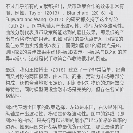
不过几乎所有的文献都指出，货币政策合作的效果非常有
限，例如，Taylor（2013）、Blanchard（2016）和
Fujiwara and Wang（2017）的研究都支持了这个结论
（见图2）。图中纵轴为产出波动性，横轴为价格波动性。
曲线分别代表货币政策所能达到的最佳效果，即最低的产
出与价格波动的组合。假如国家1的最优点是A，国家2的
最佳效果由实线曲线A表示；而假如国家1的最优点是B，
则国家2的最佳效果由虚线曲线B表示。曲线A与B之间的差
异非常小。这就是货币政策合作收效很小的例证。
最近，我和王姣博士（2018）建立了一个非常简单、经典
而又对称的两国模型，由人口、商品、劳动力市场等部分
构成，还包含当地货币定价、利润变化对物价的边际效应
等特性，同时模型假设金融市场是完美的，但存在名义价
格粘性。
图3代表两个国家的政策选择，左边是本国，右边是外国。
纵轴是产出波动性，横轴是价格波动性。图中的斜线（即
图2中的曲线）是央行可以达到的最小产出与价格波动率的
边界。如果两国央行都实施最优货币政策，那么最佳的解