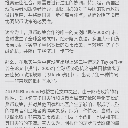
推离最佳组合，则需要进行适度的协调。特别是，两国出
现领导者和跟随者博弈，跟随国必须对主导国的货币政策
做出反应，并将两国进一步推离最佳点，从而说明了适度
协调货币政策的必要性。
迄今为止，货币政策合作的唯一的案例出现在2008年末，
当时发生了全球金融危机，经济陷入衰退，多国央行和货
币当局同时实施了量化宽松的货币政策，有效地对抗了金
融危机，并阻止了经济进一步下滑。
那么，在现实生活中有没有出现上述三种情况？Taylor教授
曾在论文中提出，2008年全球经济危机之前美国就偏离了
最佳货币政策规则（即Taylor规则），出现了第一种情况
——非常规的低利率水平。
2016年Blanchard教授在论文中提出，由于财政政策的有
限性，美联储等多国央行和货币当局高度依赖量化宽松的
货币政策，并对其他国家和地区产生了影响，形成了典型
的领导者和追随者的博弈关系，即第二种情况。当时，美
联储采取了非常规货币政策，引发了墨西哥、印度和中国
等国央行的不满。有人认为，阿根廷的现状与美联储的量