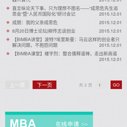
直言纵论天下事，只为理想不图名——“成思危先生追
思会”暨“人民币国际化”研讨会记
2015.12.01
成朋：我的父亲成思危
2015.12.01
8月20日博士论坛|柳传志谈创业
2015.12.01
【BiMBA讲堂】波特?埃里斯曼：马云这样的创业者只
解决问题，不抱怨问题
2015.12.01
【BiMBA课堂】楼宇烈：整合儒释道禅，走出新商道
2015.12.01
上
下
上一页
下一页
GO
共
2
页
一
一
页
页