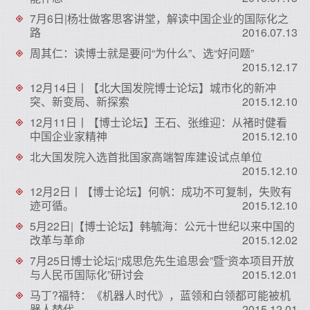
7月6日|杨壮做客思客讲堂，解读中国企业的国际化之
路
2016.07.13
周其仁：读博士就是要问“为什么”、选“好问题”
2015.12.17
12月14日丨【北大国发院博士论坛】城市化的新冲
突、新变局、新探索
2015.12.10
12月11日丨【博士论坛】王石、张维迎：从褚时健看
中国企业家精神
2015.12.10
北大国发院入选首批国家高端智库建设试点单位
2015.12.10
12月2日丨【博士论坛】何帆：成功不可复制，失败有
迹可循。
2015.12.10
5月22日|【博士论坛】韩毓海：公元十世纪以来中国的
改革与革命
2015.12.02
7月25日博士论坛|“成思危先生追思会”暨“资本项目开放
与人民币国际化”研讨会
2015.12.01
马丁?福特：《机器人时代》，蓝领和白领都可能被机
器人替代
2015.12.01