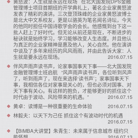
黄怒波：人生就是永远在现场 在北大国发院DPS金融
管理博士项目首期班的开学典礼上，著名企业家黄怒波
发表了精彩的演讲。三次登顶珠峰的企业家黄怒波博士
是北大中文系校友，更是以骆英为笔名闻名诗坛，今天
的他同时担任中国诗歌学会的会长。他感慨到台下这一
批人赶上了好时代。但无论从前还是现在，不断进步的
秘诀就是始终学习，学习能够改变人生态度。并且他认
为真正的企业家精神是惠及他人，关心自然。他在演讲
中谈及了多年来经历的风风雨雨，并由此告诉大家：人
生就是要永远在现场。
2016.07.15
伴风声雨声读书声，论家事国事天下事——北大国发院
金融管理博士班启航 “风声雨声读书声，各位听到风声
了，听到雨声了，现在来选择‘读书声’；家事国事天下
事，我相信各位对家事是关心的，但也必须对国事、对
天下事有关心。有这样的抱负，才能够更好的抓住这个
时代由于波动、风险带来的机遇。”
2016.07.15
黄卓：读博是一种很重要的生命体验
2016.07.15
林毅夫：以天下为己任 抓住这个有波动时代的机遇
2016.07.15
【BiMBA大讲堂】朱青生：未来属于信息城市 纽约只
能怀想
2016.07.13