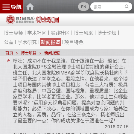
EN
博士导师
学术社区
实践社区
博士风采
博士论坛
公益
学术研究
新闻报道
项目特色
首页
博士项目
新闻报道
杨壮：成功不在于我是谁，在于跟谁在一起 题记：在
北大国发院DPS金融管理博士项目首期班的迎新会上，
班主任、北大国发院BiMBA商学院联席院长杨壮向莘莘
学子们表达了拳拳之心、殷殷之情。在他看来，这个博
士项目与国内其他博士项目相比，有着三大特质：极具
高度和格局；中西合璧、国际视角、重视质量；比企业
家更学术，比学者更懂企业。那么，他对博士生有哪些
要求呢？“运用多元视角看问题，提高对复杂问题的判
断能力；必须下决心，在你的领域里成为专家；培养独
立的人格，素质，品行”，在这三条之外，杨老师提出
了最重要的一点：你的成功关键在于跟谁在一起！
2016.07.15