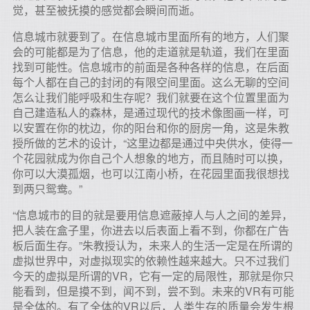
觉，甚至被抚摸的感觉都会瞬间而逝。
信息城市就要到了。在信息城市里面所有的地方，人们聚
会的可能都是为了信息，他的走道就是轨道，我们在里面
找到可能性。信息城市的前面是各种各样的信息，在后面
每个人都在自己的封闭的有限空间里面。这么无聊的空间
怎么让我们能呼吸和生存呢？我们就要在这个位置里面为
自己建造私人的森林，是通过现代的技术像图画一样，可
以安置在你的枕边，你的阳台和你的厨房一角，这是朱教
授所做的艺术的设计，“这里边都是通过中央供水，使得一
个花园就成为你自己个人想象的地方，而且随时可以换，
你可以大漠孤烟，也可以江南小桥，在花园里面我很想找
到两只鸳鸯。”
“信息城市的目的就是要用信息遮蔽掉人与人之间的差异，
把人装在盒子里，你进去以后表面上看不到，你都在广告
板后面生存。”朱教授认为，未来人的生活一定是在所谓的
虚拟世界中，对虚拟现实的依赖性越来越大。只不过我们
今天的虚拟是所谓的VR，它有一定的局限性，那就是你只
能看到，但是摸不到，闻不到，尝不到。未来的VR有可能
是全体的。有了全体的VR以后，人类生存的质量会发生根