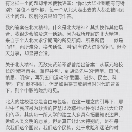
有这样一个问题却常常使我语塞：“你北大毕业到底有何特
别？”各位不要怀疑，每一个从北大走出去的人都会被问到
这个问题，区别的只是如何作答。
我的答案在北大精神。什么是北大精神？其实换作其他场
合，我很少会触及这一话题。因为我所理解的北大精神，
来自于个人北大求学期间的所见所闻、所思所悟——似是
而非，再所难免，换句话说，叫“尚有较大进步空间”。但今
天分享，却显得合适。
关于北大精神，无数先贤前辈都曾给出答案：从蔡元培校
长的“精神自由、兼容并包”，到胡适先生的“博学、审问、
慎思、明辩”，再到五四运动的“爱国、进步、民主、科
学”。它们似不相同，但是如果将其放到当时时代的背景
下，则个中脉络隐约可见。
北大的建校理念是自由与包容，在这一理念的引导下，那
些中华民族最为珍贵的智慧以及精神火种得以在北大延续
和传承。其实每一所大学的建立大多具有拓展知识边界、
延续人类文明的愿景。但是真正让北大特别的，是在每一
次我们这个国家，我们这个民族，处于危险和迷茫的时