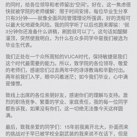
的同时，给各位领导和老师留出“空间”。好在，这一焦虑很
快就被学院的老师缓解：限于时间安排，每位毕业生分享
只有3分钟——就像全面风险管理理论所强调，好的流程可
以最大化地避免风险。我的同学听了以后也跑来揶揄：“就
3分钟你还准备什么讲稿，刷脸就可以了”。这句话如醍醐
灌顶，突然使我明白，为什么在众多同学中是我们被选为
毕业生代表。
我们正处在一个众所周知的VUCA时代，保持敏捷是我们
这个时代最需要的能力。所以，致学院的各位领导、敬爱
的老师们，感谢您们过去两年中的谆谆教诲和辛勤付出。
两年前我们入学，眼中闪着迷茫；如今我们毕业，心中满
是憧憬。
致线上出席的各位亲朋好友，感谢你们的理解与支持。激
烈的职场竞争、繁重的学业、家庭责任，我的每一位同学
都告诉我，如果没有你们，这一切绝无法像今天这样圆
满。
最后，致我亲爱的同学们：15年前我离开北大，扑面而来
的挑战对于早已被学校全副武装的我来说不在话下，但是