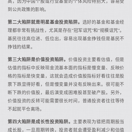
高，因为中国个股或行业基金的个体风险特别大，容易受
到公共政策的影响。
第二大陷阱就是明星基金投资陷阱。
选好的基金和基金经
理都非常有挑战性，尤其是存在“冠军诅咒”和“规模诅咒”。
基民往往高位进、低位出，容易出现基金挣钱但是基民不
挣钱的结果。
第三大陷阱是价值投资陷阱。
价值投资主要看估值，但是
估值的指标中反映现金流基本面的指标是慢变量、反映价
格的指标是快变量，这就会造成价值股指标好看往往是股
票下跌显得好看，但是慢变量并没有反映出来。很可能不
断下跌的价值股，最后演变成困难股甚至破产股。另外，
价值投资的反转可能需要很长时间，普通投资者往往等待
不起就平仓离场。
第四大陷阱是成长性投资陷阱。
主要表现为错把周期股当
成长股，一旦周期转换，投资者就会遭受盈利减少和估值