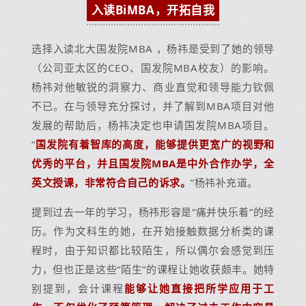
入读
BiMBA，开拓自我
选择入读北大国发院MBA ，杨祎是受到了她的领导
（公司亚太区的CEO、国发院MBA校友）的影响。
杨祎对他敏锐的洞察力、商业直觉和领导能力钦佩
不已。在与领导充分探讨，并了解到MBA项目对他
发展的帮助后，杨祎决定也申请国发院MBA项目。
“
国发院有着智库的高度，能够提供更宽广的视野和
优秀的平台，并且国发院MBA是中外合作办学，全
英文授课，非常符合自己的诉求。
”杨祎补充道。
提到过去一年的学习，杨祎形容是“痛并快乐着”的经
历。作为文科生的她，在开始接触数据分析类的课
程时，由于知识都比较陌生，所以偶尔会感觉到压
力，但也正是这些“陌生”的课程让她收获颇丰。她特
别提到，会计课程
能够让她直接把所学应用于工