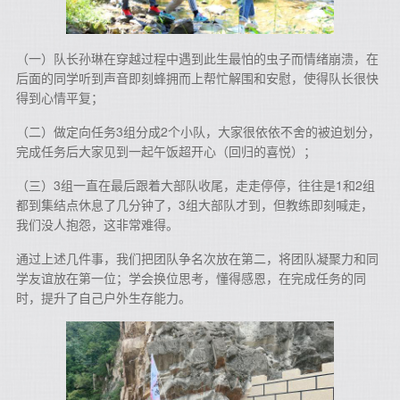
（一）队长孙琳在穿越过程中遇到此生最怕的虫子而情绪崩溃，在
后面的同学听到声音即刻蜂拥而上帮忙解围和安慰，使得队长很快
得到心情平复；
（二）做定向任务3组分成2个小队，大家很依依不舍的被迫划分，
完成任务后大家见到一起午饭超开心（回归的喜悦）；
（三）3组一直在最后跟着大部队收尾，走走停停，往往是1和2组
都到集结点休息了几分钟了，3组大部队才到，但教练即刻喊走，
我们没人抱怨，这非常难得。
通过上述几件事，我们把团队争名次放在第二，将团队凝聚力和同
学友谊放在第一位；学会换位思考，懂得感恩，在完成任务的同
时，提升了自己户外生存能力。