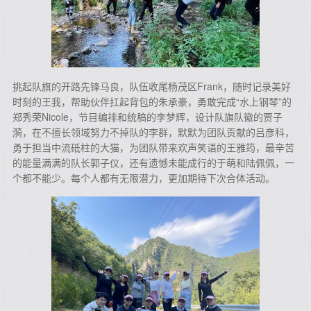
挑起队旗的开路先锋马良，队伍收尾杨茂区Frank，随时记录美好
时刻的王我，帮助伙伴扛起背包的朱承豪，勇敢完成“水上钢琴”的
郑秀荣Nicole，节目编排和统稿的李梦辉，设计队旗队徽的贾子
漪，在不擅长领域努力不掉队的李群，默默为团队贡献的吕彦科，
勇于担当中流砥柱的大猫，为团队带来欢声笑语的王雅筠，最辛苦
的能量满满的队长郭子仪，还有遗憾未能成行的于萌和陆佩佩，一
个都不能少。每个人都有无限潜力，更加期待下次合体活动。