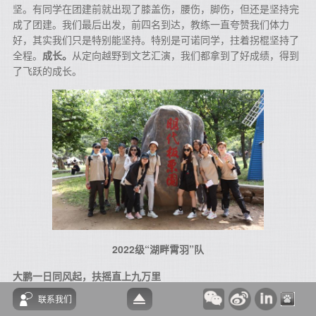
坚。有同学在团建前就出现了膝盖伤，腰伤，脚伤，但还是坚持完
成了团建。我们最后出发，前四名到达，教练一直夸赞我们体力
好，其实我们只是特别能坚持。特别是可诺同学，拄着拐棍坚持了
全程。
成长。
从定向越野到文艺汇演，我们都拿到了好成绩，得到
了飞跃的成长。
2022级“湖畔霄羽”队
大鹏一日同风起，扶摇直上九万里
联系我们
总有人嘴上说着躺平，却默默地跟随着大部队的脚步；总有人嘴上