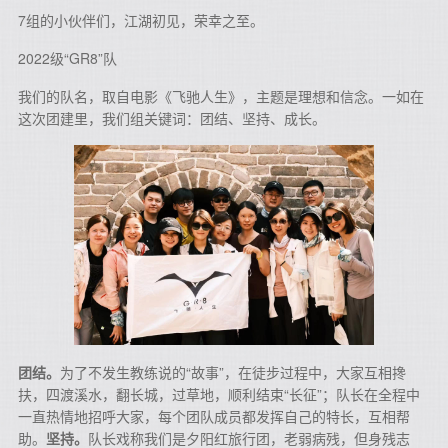
7组的小伙伴们，江湖初见，荣幸之至。
2022级“GR8”队
我们的队名，取自电影《飞驰人生》，主题是理想和信念。一如在
这次团建里，我们组关键词：团结、坚持、成长。
团结。
为了不发生教练说的“故事”，在徒步过程中，大家互相搀
扶，四渡溪水，翻长城，过草地，顺利结束“长征”；队长在全程中
一直热情地招呼大家，每个团队成员都发挥自己的特长，互相帮
助。
坚持。
队长戏称我们是夕阳红旅行团，老弱病残，但身残志