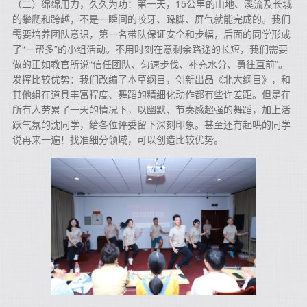
（二）绵绵用力，久久为功：第一天，15公里的山地、溪流及长城
的攀爬和跨越，不是一瞬间的咬牙、跺脚、屏气就能完成的。我们
需要培养团队意识，第一名带队保证安全和步幅，后面的同学形成
了“一帮多”的小组活动。不用时刻在意剩余路途的长短，我们需要
做的正如教官所说“信任团队、匀速步伐、补充水分、勇往直前”。
发挥比较优势：我们改编了本草纲目，创新出品《北大纲目》，和
其他组在道具丰富程度、舞蹈的精细化动作都有些许差距。但是在
所有人劳累了一天的情况下，以幽默、节奏感超强的舞蹈，加上活
跃气氛的沈同学，给各位评委留下深刻印象。甚至还有起哄的同学
说再来一遍！找准细分领域，可以创造比较优势。