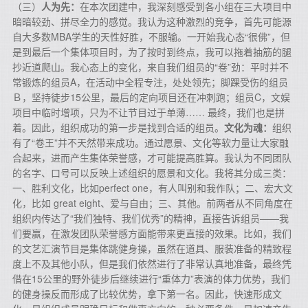
（三）
人为先：
在本次团建中，我深刻感受到各小组在三大项目中
暗暗较劲、拼尽全力的感觉。我认为这种激烈的竞争，首先可能源
自大多数MBA学生的天性好胜，不服输。一开始我心态“很佛”，但
是到最后一个集体项目时，为了按时到终点，我可以拖着抽筋的腿
抄近道爬山。我心态上的变化，来自我们组员的“卷”劲：平时并不
常锻炼的组员A，在活动中全程专注，处处领先；脚踝受伤的组员
Ｂ，坚持徒步15公里，最后的定向项目还在冲刺跑；组员C，文娱
项目中临时增项，只为不让节目过于单薄…… 最终，我们也是拼
着。因此，组织成功的第一步是找到合适的组员。
文化为魂：
组织
有了“卷王”并不天然带来成功。通过愿景、文化等软力量让大家融
合起来，进而产生集体荣誉感，才可能提高胜算。我认为不同团队
的名字、口号可以反映上述组织的愿景和文化。我将其分成三类：
一、胜利文化，比如perfect one，有人叫别和我作队；二、宏大文
化，比如 great eight、爱与自由；三、其他。前两者从不同角度在
组织内传达了“我们独特、我们优秀”的精神，直接告诉组员——我
们要赢，在激发团队荣誉感方面能带来更直接的效果。比如，我们
的文艺汇演节目是集体跳健身操，虽然在道具、服装准备的精致程
度上不及其他小队，但是我们依然进行了非常认真地准备，最终凭
借在15公里的野外徒步后继续进行“重体力”表演的体力优势，我们
的健身操反而形成了比较优势，拿下第一名。因此，快速形成文