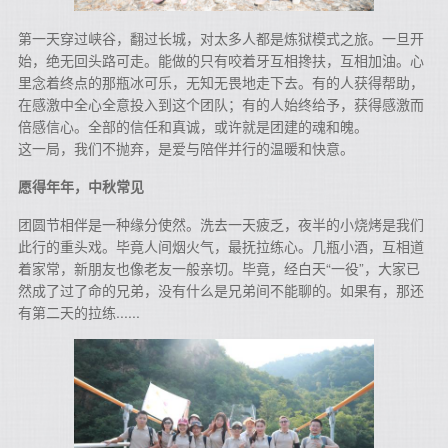
第一天穿过峡谷，翻过长城，对太多人都是炼狱模式之旅。一旦开
始，绝无回头路可走。能做的只有咬着牙互相搀扶，互相加油。心
里念着终点的那瓶冰可乐，无知无畏地走下去。有的人获得帮助，
在感激中全心全意投入到这个团队；有的人始终给予，获得感激而
倍感信心。全部的信任和真诚，或许就是团建的魂和魄。
这一局，我们不抛弃，是爱与陪伴并行的温暖和快意。
愿得年年，中秋常见
团圆节相伴是一种缘分使然。洗去一天疲乏，夜半的小烧烤是我们
此行的重头戏。毕竟人间烟火气，最抚拉练心。几瓶小酒，互相道
着家常，新朋友也像老友一般亲切。毕竟，经白天“一役”，大家已
然成了过了命的兄弟，没有什么是兄弟间不能聊的。如果有，那还
有第二天的拉练......