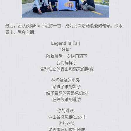
最后，团队伙伴Frank赋诗一首，成为此次活动浪漫的句号。绿水
青山，后会有期！
Legend in Fall
“咔嚓”
随着最后一次快门落下
我们挥挥手
告别伫立的青山和满天的晚霞
林间潺潺的小溪
钻进了谁的鞋子
结了巨网的黄黑色蜘蛛
在等候谁的造访
你的跳跃
像山谷微风拂过发梢
你的欢笑
如蝴蝶展翅掠过脸庞