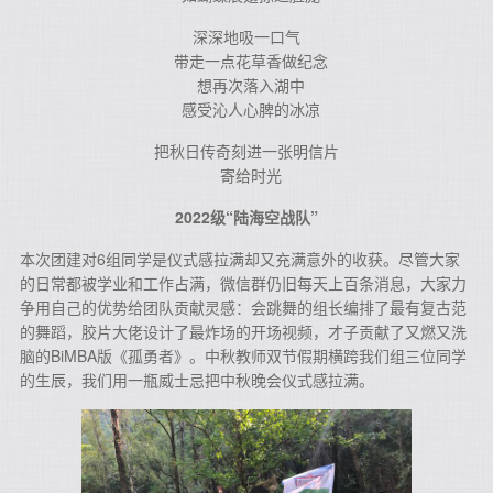
深深地吸一口气
带走一点花草香做纪念
想再次落入湖中
感受沁人心脾的冰凉
把秋日传奇刻进一张明信片
寄给时光
2022级“陆海空战队”
本次团建对6组同学是仪式感拉满却又充满意外的收获。尽管大家
的日常都被学业和工作占满，微信群仍旧每天上百条消息，大家力
争用自己的优势给团队贡献灵感：会跳舞的组长编排了最有复古范
的舞蹈，胶片大佬设计了最炸场的开场视频，才子贡献了又燃又洗
脑的BiMBA版《孤勇者》。中秋教师双节假期横跨我们组三位同学
的生辰，我们用一瓶威士忌把中秋晚会仪式感拉满。