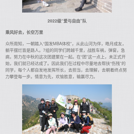
2022级“爱与自由”队
乘风好去，长空万里
众所周知，一朝踏入“国发MBA体校”，从此山河为伴，皓月成友，
躺平摆烂皆是路人。7组的同学们跨越千里，战胜车祸，弹窗，急
病，努力在中秋的这次团建聚在一起。在“团”这一点上，未正式开
始，我们就已经达成了。因此我们在过程中尽量地去帮扶“伤残”的
同学，每个人都自发地发挥所长，去担当，去理解，去朝着终点努
力攀登每一步。情意为先，欢愉胜意，输赢尽力。