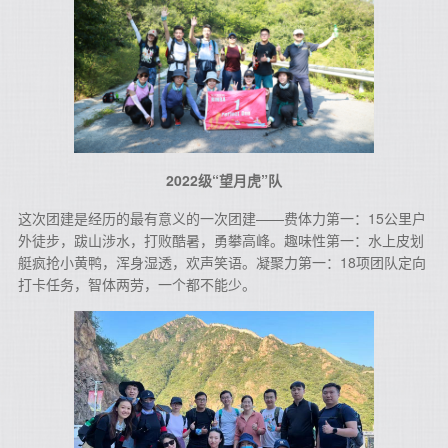
2022级“望月虎”队
这次团建是经历的最有意义的一次团建——费体力第一：15公里户
外徒步，跋山涉水，打败酷暑，勇攀高峰。趣味性第一：水上皮划
艇疯抢小黄鸭，浑身湿透，欢声笑语。凝聚力第一：18项团队定向
打卡任务，智体两劳，一个都不能少。