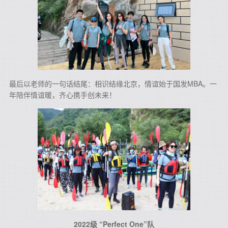
最后以老师的一句话结尾：相识结缘北京，情谊始于国发MBA。⼀
年陪伴情谊暖，齐⼼携⼿创未来！
2022级 “Perfect One”队