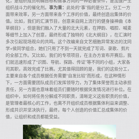
化，是组织成员明确目标和做事方向的一种必要条件，是加速产生
组织战斗力的催化剂。
事为重：
此处的“事”指的是分工。分工一方
面带来效率，另一方面带来各个工序的价值，最终创造出集体的价
值。比如，我们的汇演节目，创意来自网上流行的健身操神曲《本
草纲目》，但是我们融入了大量的北大元素，在押韵、唱腔、喊麦
等细节上加入了创意，最终形成了独特的《北大纲目》，在汇演时
多次引起现场观众的共鸣。这个改编来自文艺细胞异常发达的沈同
学+侯同学组合，她们只用了不到一天就完成了写词、录歌、剪片
的全部工作。又比如，我们的专项项目，在主办方宣布开赛后，我
们就迅速形成了“识图、导航、探路、传证”等不同的小组，大家各
司其职，高效完成了比赛。尤其值得回顾的是，我们的这些分工，
主要来自各个成员根据任务需要“自发比较”而形成，在这种情形
下，一方面需要团队成员们发挥领导力，为了集体荣誉而主动承担
责任，另一方面也意味着组员们要随时根据突发情况进行补位。在
组织中，如何将任务分解成不同职责，清晰定义这些职责的价值，
是管理者最核心的工作，也离不开组织成员根据集体利益来调整、
形成共识并坚决执行，最终，每个人创造的价值汇总成集体的价
值，让组织和成员都能受益。