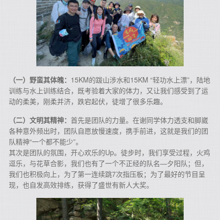
（一）野蛮其体魄：
15KM的跋山涉水和15KM “轻功水上漂”，陆地
训练与水上训练结合，既考验着大家的体力，又让我们感受到了运
动的柔美，刚柔并济，跌宕起伏，徒增了很多乐趣。
（二）文明其精神：
首先是团队的力量。在谢同学体力透支和脚崴
各种意外频出时，团队自愿放慢速度，携手前进，这就是我们的团
队精神“一个都不能少”。
其次是团队的氛围，开心欢乐的Up。徒步时，我们享受过程，火鸡
逗乐，与花草合影，我们也有了一个不正经的队名—夕阳队；但，
我们也积极向上，为了第一连续跳7次指压板；为了最好的节目呈
现，也自发高效排练，获得了盛世有新人大奖。