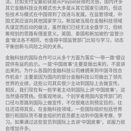
法。比如支付宝最初就是从Paypal获得的灵感，国内许多
其它金融科技业务模式也大多是从其它国家引进的，但这
些技术与模式在中国得到了改进与发展。在监管领域，中
国尤其应该向其他国家学习。新加坡当局在金融科技领域
先谋定而后动的做法，虽然我们已经无法全盘学习，但统
筹规划的思路有借鉴意义。英国、泰国和新加坡的“监管沙
盒”做法各不相同，也值得中国监管部门比较与学习，动态
平衡创新与风险之间的关系。
金融科技的国际合作可以从多个方面为落实“一带一路”倡议
提供有益的启示。一是“中国故事”主要是做出来的，不是讲
出来的。为什么各国的金融科技公司蜂拥来到中国寻找合
作机会？主要是因为国内的部分金融科技公司做出了领先
世界的业绩，这些公司其实很少主动到国际上去做宣传。
相反，我们现在有一些学者主动到国际上讲“中国故事”，这
当然值得赞扬。但客观地说，个别学者用国内宣传部门的
口径与思路到国际上做宣传，不仅很难达到预定目的，往
往还适得其反。在金融科技领域，一些国际组织包括世界
银行和国际货币基金组织的官员都主动到中国来考察、学
习。如果通过这些官员到国际上去讲“中国故事”，说服力就
会增加许多。