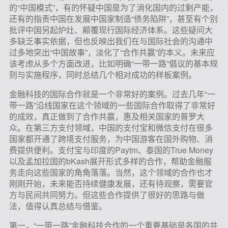
的“中国模式”，有的怀疑中国是为了消化国内的过剩产能，
还有的指责中国在发展中国家制造“债务陷阱”，甚至有个别
批评中国另起炉灶、颠覆现行国际经济体系。这些疑问大
多缺乏事实依据，但也反映出我们在与国际社会的沟通中
过多地突出“中国故事”，淡化了“合作共赢”的本义。未来应
该考虑从多个方面改进，比如明确“一带一路”倡议的基本规
则与实施程序，同时总结几个相对成功的样板案例。
金融科技的国际合作就是一个非常好的案例。过去几年“一
带一路”沿线国家在这个领域的一些国际合作取得了非常好
的成效，真正做到了合作共赢，惠及相关国家的普罗大
众。在第三方支付领域，中国的支付宝和微信支付在很多
国家都开通了跨境支付服务，为中国游客在国外购物、消
费提供便利。支付宝与印度的Paytm、泰国的True Money
以及孟加拉国的bKash展开形式多样的合作，帮助金融服
务走向这些国家的角角落落。当然，这个领域的合作也才
刚刚开始，未来能否持续健康发展，还有待观察，需要官
方与民间共同努力。但这些合作提供了很好的思路与做
法，值得认真总结与借鉴。
第一，“一带一路”金融科技合作的一个重要基础是各国的共