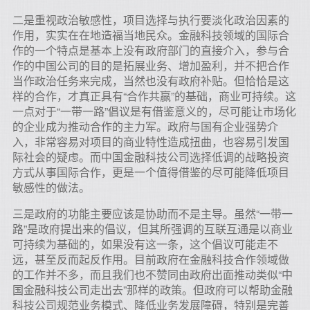
二是重视政治敏感性，项目选择与执行要淡化政治因素的
作用，实实在在地造福当地民众。金融科技领域的国际合
作的一个特点是基本上没有政府部门的直接介入，参与合
作的中国公司的目的是拓展业务、增加盈利，并不把合作
当作政治任务来完成，当然也没有政府补贴。但恰恰是这
样的合作，才真正具有“合作共赢”的基础，商业可持续。这
一点对于“一带一路”倡议是有借鉴意义的，尽可能让市场化
的企业成为推动合作的主力军。政府与国有企业强势介
入，非常容易对项目的商业特性造成扭曲，也容易引发国
际社会的疑虑。而中国金融科技公司选择低调的战略投资
方式从事国际合作，更是一个值得借鉴的尽可能降低项目
敏感性的做法。
三是政府的功能主要应该是协助而不是主导。虽然“一带一
路”是政府提出来的倡议，但其所强调的互联互通是以商业
可持续为基础的，如果没有这一条，这个倡议可能走不
远，甚至反而起反作用。目前政府在金融科技合作领域做
的工作并不多，而且我们也不赞同由政府出面推动类似“中
国金融科技公司走出去”那样的政策。但政府可以帮助金融
科技公司规范业务模式、降低业务发展障碍，特别是完善