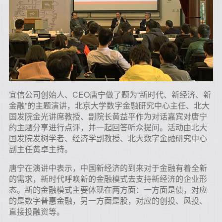
宜信公司创始人、CEO唐宁做了题为“新时代、新经济、新
金融”的主题演讲，北京大学数字金融研究中心主任、北大
国发院金光讲席教授、副院长黄益平作为对话嘉宾对唐宁
的主题分享进行点评，并一起回答听众提问。活动由北大
国发院发树学者、经济学副教授、北大数字金融研究中心
副主任黄卓主持。
唐宁在演讲中表示，中国新经济的到来对于金融有着全新
的需求，新时代呼唤新的金融模式去支持新经济的企业形
态。新的金融模式主要体现在两方面：一方面是债，对应
的是数字普惠金融，另一方面是股，对应的创投、风投、
直接投融资等。