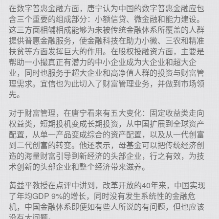
在数字普惠金融方面，唐宁认为中国的数字普惠金融应包
含三个重要的组成部分：小额信贷、微金融和能力建设。
这三方面相辅相成能够为未被传统金融体系所覆盖的人群
提供普惠金融服务，使金融科技在助力小微、三农和精准
扶贫等方面发挥巨大的作用。在股权投融资方面，主要是
帮助一小撮真正有潜力的中小企业成为大企业和超大企
业，同时也服务于超大企业和高净值人群的投资与财富管
理需求。宜信也为此切入了财富管理业务，并做到市场领
先。
对于财富管理，在唐宁看来有五大变化：固定收益类走向
权益类，短期投机变成长期投资，从中国扩展到全球资产
配置，从单一产品变成综合的资产配置，以及从一代创富
到二代创富的转变。他还表示，母基金可以把传统经济创
造的海量财富引导到新经济的头部企业，行之有效，为技
术创新的头部企业和整个经济带来滋养。
黄益平教授在点评中讲到，改革开放的40年来，中国实现
了年均GDP 9%的增长，同时没有发生系统性的金融危
机，中国金融体系即便如有些人所说的有问题，但也应该
没有大问题。