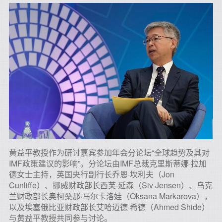
黄益平教授作为研讨嘉宾参加年会分论坛“全球趋势及其对
IMF政策建议的影响”。分论坛由IMF总裁克里斯蒂娜·拉加
德女士主持，英国央行副行长乔恩·坎利夫（Jon
Cunliffe）、挪威财政部长西芙·延森（Siv Jensen）、乌克
兰财政部长奥柯桑那·马尔卡洛娃（Oksana Markarova），
以及埃塞俄比亚财政部长艾哈迈德·希德（Ahmed Shide）
与黄益平教授共同参与讨论。