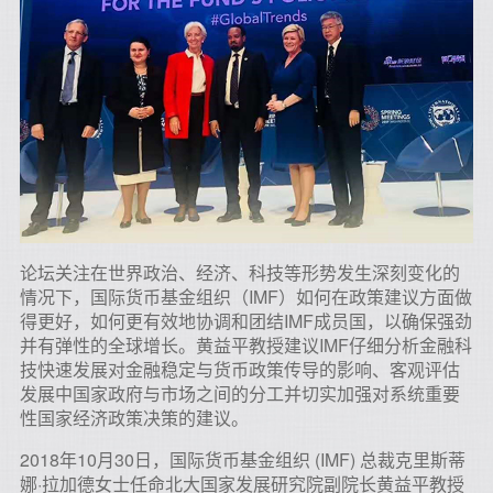
论坛关注在世界政治、经济、科技等形势发生深刻变化的
情况下，国际货币基金组织（IMF）如何在政策建议方面做
得更好，如何更有效地协调和团结IMF成员国，以确保强劲
并有弹性的全球增长。黄益平教授建议IMF仔细分析金融科
技快速发展对金融稳定与货币政策传导的影响、客观评估
发展中国家政府与市场之间的分工并切实加强对系统重要
性国家经济政策决策的建议。
2018年10月30日，国际货币基金组织 (IMF) 总裁克里斯蒂
娜·拉加德女士任命北大国家发展研究院副院长黄益平教授