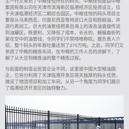
生一行又来到了中粮佳悦所在的码头。中粮佳悦是由中粮
集团有限公司在天津市滨海新区临港经济区投资设立，位
于天津临港经济区二期综合园区。中粮佳悦的码头项目主
要是从马来西亚、印度尼西亚等地进口大豆和棕榈油，并
进行再加工。巨大的油管线把来自海上的液态油直接传送
到油罐区，既便利，又降低了成本，长长的、蜿蜒曲折的
架在空中的油管线，令同学们不禁啧啧称叹。据负责人介
绍，整个码头的年吞吐量达到了270万吨。之后，同学们又
参观了中粮的精炼车间，在中粮的工作人员的讲解下，了
解了从大豆到精炼油的整个精炼过程。
与前面的制造业民营企业不同，这里是中国大型粮油国
企，它充分利用了天津临港开发区得天独厚的码头优势，
建设了物流项目和加工车间，从另一个角度为同学们展示
了临港经济开发区的独特魅力。