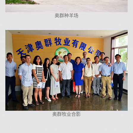
奥群种羊场
奥群牧业合影