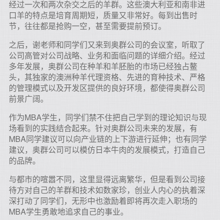
经过一次和两次杂交之后的羊群。这些澳大利亚和南非进
口羊的特点是培育周期短，质量又非常好。每到出售时
节，往往都是抢购一空，甚至需要提前预订。
之后，谢老师和同学们又来到奥群公司的会议室，听取了
公司高管对公司战略、业务和面临问题的详细介绍。经过
多年发展，奥群公司在种羊和羊胚胎的市场已经独占鳌
头，其独家的澳洲种羊代理资格、先进的育种技术、严格
的管理模式以及开发区提供的良好环境，都使得奥群公司
前景广阔。
作为MBA学生，同学们禁不住把自己学到的理论知识与现
场看到的实践结合起来。针对奥群公司未来的发展，有
MBA同学建议可以向产业链的上下游进行延伸；也有同学
建议，奥群公司可以模仿日本牛肉的发展模式，打造自己
的品牌。
与都市的喧嚣不同，这里显得远离繁华，但是看到公司接
待方对自己的羊群和技术如数家珍，创业人内心的执着深
深打动了同学们，无形中也激励着即将再次走入职场的
MBA学生勇敢地追求自己的事业。