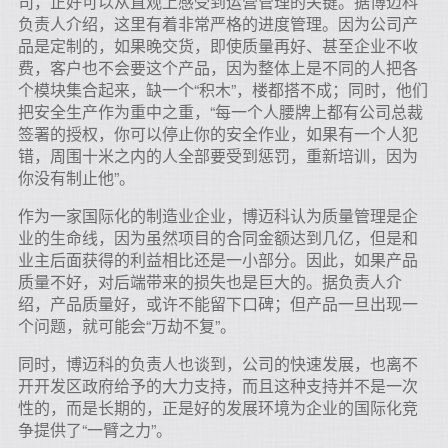
司，正好可以从直观上感受到运营管理的关键。据博迈科
负责人介绍，这里有着非常严格的进度管理。因为公司产
品是定制的，如果晚交货，即使质量再好、甚至企业不收
费，客户也不会要这个产品，因为整体上是不同的人把各
个模块集合起来，缺一个“积木”，楼都搭不成；同时，他们
把安全生产作为重中之重，“每一个人腰牌上都有公司总裁
签署的授权，你可以停止你的安全作业，如果有一个人犯
错，周围十米之内的人全部要受到惩罚，重新培训，因为
你没有制止他”。
作为一家国际化的制造业企业，博迈科认为质量管理是企
业的生命线，因为虽然项目的合同金额达到几亿，但是和
业主后面获得的利益相比还是一小部分。因此，如果产品
质量不好，对后端带来的损失也是巨大的。据负责人介
绍，产品质量好，或许不能留下口碑；但产品一旦出现一
个问题，就可能会“万劫不复”。
同时，博迈科的负责人也谈到，公司的快速发展，也离不
开开发区政府给予的大力支持，而且这种支持并不是一次
性的，而是长期的，正是好的发展环境为企业的国际化竞
争提供了“一臂之力”。