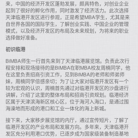
来，中国的经济开发区蓬勃发展，颇具特色，对创业企业
起到了很好的孵化作用，同时激发了经济活力。此次选择
天津临港开发区进行参观，正是希望MBA学生，尤其是来
自世界各国的国际学生，了解创业实践、中国企业的管理
模式，以及经济开发区的布局及未来规划，为将来的职业
选择做好准备。
初识临港
BiMBA师生一行首先来到了天津临港展览馆。负责此次行
程安排和现场接待的是BiMBA在职MBA校友周楠同学，他
在这里负责招商引资工作，见到BiMBA的老师和师弟师
妹，周楠同学倍感亲切；为了让大家对临港开发区有一个
较为宏观的认识，周楠首先通过对临港开发区的沙盘进行
讲解，介绍了这里的整体布局和招商引资规划。临港经济
区属于天津滨海新区核心区，位于海河入海口，是通过围
海澡地而形成的港口和工业一体化的海上新城。
接下来，大家移步展览馆的内厅，通过宣传短片，了解了
临港开发区的产业布局和发展方向。多年来，天津临港开
发区充分利用港口优势，已逐步成为国家级装备制造基地