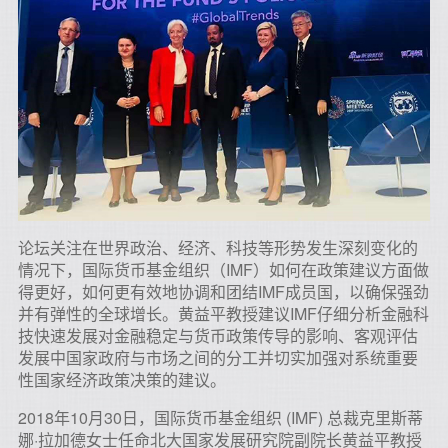
论坛关注在世界政治、经济、科技等形势发生深刻变化的
情况下，国际货币基金组织（IMF）如何在政策建议方面做
得更好，如何更有效地协调和团结IMF成员国，以确保强劲
并有弹性的全球增长。黄益平教授建议IMF仔细分析金融科
技快速发展对金融稳定与货币政策传导的影响、客观评估
发展中国家政府与市场之间的分工并切实加强对系统重要
性国家经济政策决策的建议。
2018年10月30日，国际货币基金组织 (IMF) 总裁克里斯蒂
娜·拉加德女士任命北大国家发展研究院副院长黄益平教授