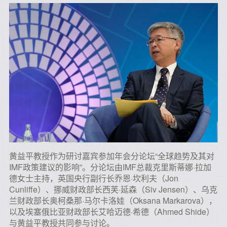
黄益平教授作为研讨嘉宾参加年会分论坛“全球趋势及其对
IMF政策建议的影响”。分论坛由IMF总裁克里斯蒂娜·拉加
德女士主持，英国央行副行长乔恩·坎利夫（Jon
Cunliffe）、挪威财政部长西芙·延森（Siv Jensen）、乌克
兰财政部长奥柯桑那·马尔卡洛娃（Oksana Markarova），
以及埃塞俄比亚财政部长艾哈迈德·希德（Ahmed Shide）
与黄益平教授共同参与讨论。