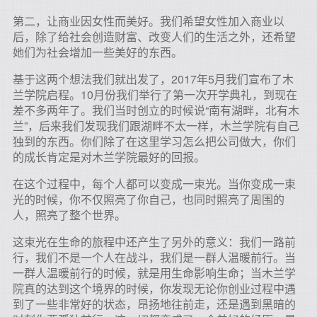
第二，让商业因女性而美好。我们希望女性加入商业以
后，除了给社会创造财富、改变人们的生活之外，还希望
她们为社会增加一些美好的东西。
基于这两个想法我们就出发了，2017年5月我们宣布了木
兰学院启程。10月份我们举行了第一次开学典礼，到现在
差不多两年了。我们当时创立的时候说“南有湖畔，北有木
兰”，后来我们发现我们跟湖畔不太一样，木兰学院有自己
独到的东西。你们除了在这里学习怎么把公司做大，你们
的成长肯定是对木兰学院最好的回报。
在这个过程中，每个人都可以变成一束光。当你变成一束
光的时候，你不仅照亮了你自己，也同时照亮了周围的
人，照亮了整个世界。
这束光在生命的旅程中还产生了另外的意义：我们一路前
行，我们不是一个人在战斗，我们是一群人温暖前行。当
一群人温暖前行的时候，就是用生命影响生命；当木兰学
院真的达到这个境界的时候，你发现无论你创业过程中遇
到了一些非常好的状态，昂扬地往前走，还是遇到黑暗的