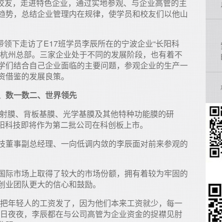
、校友，走进特色企业，通过实地参观、与企业高管的主
趋势，总结企业管理内在规律，使学员和校友们以他山
带领下走访了E17班学员李辰所在的宁波企业“长阳科
团杭州总部。三家企业处于不同的发展阶段，也有着不
学们结合自己企业面临的主要问题，参观企业的生产一
资借鉴的发展良策。
、数一数二、世界领先
反射膜、背板基膜、光学基膜及其他特种功能膜的研
，长阳科技即将作为第二批公司在科创板上市。
技董事副总经理、一向低调内敛的李辰面对前来参观的
。
国际市场上取得了较大的市场份额，拥有着较为牢固的
创业团队更大的信心和鼓励。
先把年轻人的工资发了，因为他们本来工资就少，每一
日日夜夜，李辰都在与公司高管为企业资金的捉襟见肘