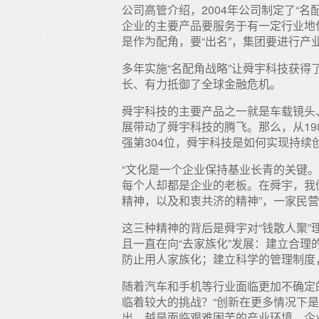
公司高管介绍，2004年公司制定了“
企业的主要产品要服务于有一定行业地
是作为配角，要“出名”，集团要进行
多年实施“名配角战略”让舜宇科技获
长、有力抵御了全球金融危机。
舜宇科技的主要产品之一就是车载镜头
展带动了舜宇科技的腾飞。那么，从198
强第304位，舜宇科技是如何实现持续
“文化是一个企业保持基业长青的关键
每个人却都是企业的老板。在舜宇，我
精神，以及和衷共济的精神”，一家民营
这三种精神的背后是舜宇对“钱散人聚
且一直在向“去家族化”发展：建立合
防止用人家族化；建立科学的管理制度
随着汽车和手机等行业面临更加不确定
临着较大的挑战？“创新在更多情况下
出。越是面临艰难困苦的产业环境，企