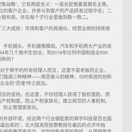
名配角战略”，它有两层含义：一是名配角要紧跟名主角，
位的客户企业，并参与到客户的产品研发过程中去；二
产业链布局，并在每个子行业里做到数一数二。
得了三大成效：市场和客户的高端化、经营业绩的持续增
、手机镜头、手机摄像模组。汽车和手机两大产业的发
4年几个高中生创业，到2018年位列中国制造业500
创新的？
。对于舜宇的所有经理人而言，这里不是老板的企业，
们强调三种精神——艰苦奋斗的精神，与时俱进的创新
企业的“灵魂”呼之欲出。
”理念的坚持。在这里，不仅经理人获得了股权激励，而
理的产权制度，防止产权家族化；建立规范的人事机制，
，防止管理家族化。
的外部环境，给这两个行业做配套的舜宇科技是否也面
是逼出来的”，北大国发院张黎教授在最后的点评中指
业越是要苦练内功，找到创新发展的路径。从营销角度