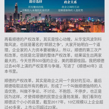
再看顺德的产权改革，其实是惊心动魄，从华宝风波到科
隆风波，也就是著名的“郎顾之争”，大家开始明白一个道
理，企业家的人力资本要被确认，所以，顺德的第三次产
权改革，也就是北滘镇的整体产权改革，结果诞生出两家
最大的，今天世界500强的企业，美的跟碧桂园。我把顺德
过去40年上演的产权变革与争端，写进了《顺德40年》这
本书里。
顺德的产权改革，其实是政企之间一个良好的互动，最后
顺德吸取这些所有的教训，形成了一个叫做顺德独特的人
造优势，叫做不争论、不讨论、不抱怨、不停步，也正是
因为这样，才使得顺德的民营企业蓬勃发展，我们看到在
顺德这个小小的县里，截至2017年，10亿规模以上企业超
过40多家，上市公司超过23家。