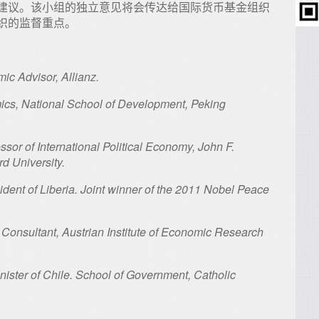
建议。该小组的独立意见将会传达给国际货币基金组织
织的监督重点。
ic Advisor, Allianz.
ics, National School of Development, Peking
sor of International Political Economy, John F.
d University.
ident of Liberia. Joint winner of the 2011 Nobel Peace
Consultant, Austrian Institute of Economic Research
ister of Chile. School of Government, Catholic