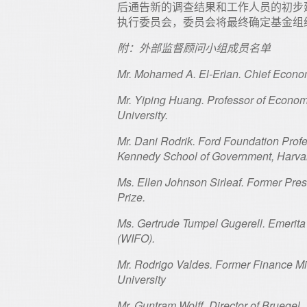
后通告新的调查结果和工作人员的初步
执行委员会，委员会将最终确定基金组
附：外部监督顾问小组成员名单
Mr. Mohamed A. El-Erian. Chief Econom
Mr. Yiping Huang. Professor of Econom
University.
Mr. Dani Rodrik. Ford Foundation Profes
Kennedy School of Government, Harvar
Ms. Ellen Johnson Sirleaf. Former Pres
Prize.
Ms. Gertrude Tumpel Gugerell. Emerita 
(WIFO).
Mr. Rodrigo Valdes. Former Finance Min
University
Mr. Guntram Wolff. Director of Bruegel.