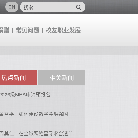
EN
捐赠
常见问题
校友职业发展
热点新闻
相关新闻
2026级MBA申请预报名
黄益平：如何建设数字金融强国
周其仁：在全球网络里寻求合适节