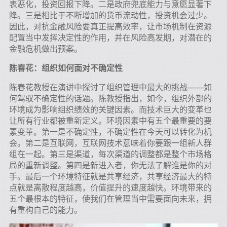
表恶化，投资回报下降。二是政府兜底能力与意愿显著下
降。三是相比于不断增加的货币流动性，投资机会过少。
因此，对抗金融风险要真正提高效率，让市场机制在资源
配置当中发挥决定性的作用，并在风险高发期，对潜在的
金融危机做出预案。
陈春花：组织如何面对不确定性
陈春花教授在演讲中探讨了组织管理中最大的挑战——如
何驾驭不确定性的话题。陈教授指出，如今，组织外部的
环境成为影响组织绩效的关键因素。而技术巨大的变革也
让所有行业都被重新定义。环境因素中有五个最重要的要
素变革。第一是不确定性，不确定性在今天可以转化为机
会。第二是互联网，互联网技术意味着你要跟一组新人群
组在一起。第三是渠道，每次渠道的调整都是整个市场格
局的重新调整。第四是新进入者，你无法了解谁是你的对
手。最后一个环境特征就是共享经济，共享经济最大的特
点就是离散程度越高，价值提升的速度越快。环境带来的
五个最根本的特征，使我们在管理当中需要面向未来，拥
有重构自己的能力。