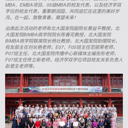
MBA、EMBA项目、05级MBA的校友代表，以及经济学双
学位的校友代表，重聚朗润园，共同追忆在这里的美好岁
月。在一起，致敬青春，展望未来！
出席此次活动的老师有北大国发院副院长黄益平教授，北
大国发院BiMBA商学院院长陈春花教授，北大国发院
BiMBA商学院联席院长杨壮教授，北大国发院助理院长、
校友部主任刘长艳老师，E07、F05班主任范丽荣老师，
P07班主任、北大国发院传播中心新媒体主编张彤老师，
F07班主任佟立新老师，经济学双学位项目校友关系负责人
赵普生老师等。