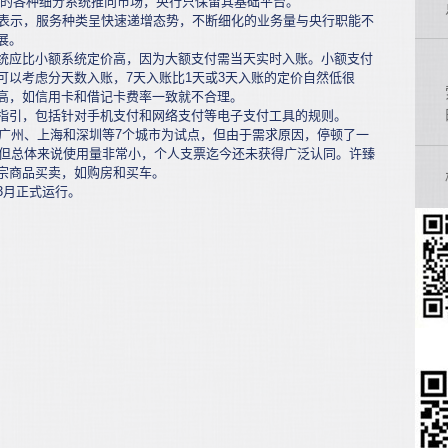
统的各种细分系统推向市场，央行只保留其基础平台。
表示，服务种类呈快速递增态势，不断细化的业务量与央行职能不
展。
应比小额系统定价高，因为大额支付需当天实时入账。小额支付
可以考虑分天数入账，7天入账比1天或3天入账的定价自然低很
高，如信用卡和借记卡费率一致就不合理。
引，包括针对手机支付和网络支付等电子支付工具的规则。
广州、上海和深圳等7个城市为试点，但由于需求原因，停顿了一
，但总体来说使用量非常小，个人支票迄今还未获得广泛认同。许臻
宗商品买卖，如购房和买车。
月正式运行。