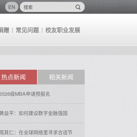
EN
捐赠
常见问题
校友职业发展
热点新闻
相关新闻
2026级MBA申请预报名
黄益平：如何建设数字金融强国
周其仁：在全球网络里寻求合适节