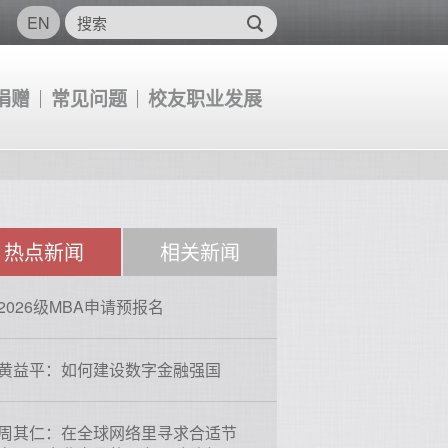
EN
捐赠
常见问题
校友职业发展
热点新闻
相关新闻
2026级MBA申请预报名
黄益平：如何建设数字金融强国
周其仁：在全球网络里寻求合适节