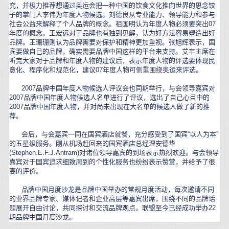
究，并极力推荐想通过奥运会把一种中国的饮食文化推向世界的思念饺
子的掌门人李伟为年度人物候选。刘德良从专业能力、领导能力和参与
社会公益来解释了个人品牌的概念。祖国明认为年度人物必须要突出07
年度的概念。王宏远对于品牌也有独到见解，认为好方法容易塑造出好
品牌。王珊珊则认为品牌需要对保护和精神更加重视。张旭辉表示，国
宾要做自己的品牌，确实需要品牌中国这样的平台来支持。艾丰主席在
听完大家对于品牌和年度人物的建议后，表示年度人物的评选要体现民
意化、程序化和规范化，建议07年度人物可侧重围绕奥运来评选。
2007品牌中国年度人物候选人评议会也同期举行，与会领导嘉宾对
2007品牌中国年度人物候选人名单进行了评议，选出了自己心目中的
2007品牌中国年度人物，并对尚未出现在大名单的候选人做了新的推
荐。
会后，与会嘉宾一同在国宾酒店就餐，充分感受到了国宾“以人为本”
的五星级服务。刚从机场赶回来的国宾酒店总经理安德华
(Stephen.E.F.J.Antram)对诸位领导嘉宾的到场表示热烈欢迎。与会领导
嘉宾对于国宾追求细致周到的个性化服务也纷纷表示赞赏，并给予了很
高的评价。
品牌中国月度沙龙是品牌中国举办的常规月度活动，每次邀请不同
的业界品牌专家、媒体记者和企业高层等嘉宾出席，围绕不同的品牌话
题展开自由讨论，共同探讨和交流品牌观点。联盟至今已经成功举办22
期品牌中国月度沙龙。