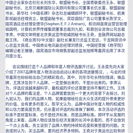
中国企业家杂志社社长刘东华，联盟秘书长、全国青联委员王永，联盟
副秘书长、北京贝瀚斯国际公关顾问有限公司董事长仉长雷，联盟副秘
书长、新华社《中国名牌》杂志社总编辑顾环宇，联盟副秘书长、航美
影视副总经理贡立，联盟副秘书长、宾臣国际广告公司董事长陈学文，
国宾酒店总经理安德华(Stephen.E.F.J.Antram)，和讯网首席运营官助理
祖国明，计算机世界传媒集团董事总裁刘九如，和君创业咨询公司总裁
李肃，中国文体明星北京奥运宣传助威团秘书长王奇，金融界网站副总
裁王炜，《商业周刊/中文版》副社长兼发行总监王宏远，千龙网资讯中
心总监文良成，中国商业电讯副总经理刘德良，中国经营报《商学院》
编辑记者王珊珊，国宾酒店市场销售部副总监张旭辉等嘉宾出席了本次
月度沙龙。
会议围绕打造个人品牌和年度人物评选展开讨论。王永首先向大家
介绍了2007品牌年度人物活动自启动以来的各项进展情况，，与会的领
导嘉宾也纷纷给出自己的精彩观点。其中，刘东华社长特别强调，做品
牌，尤其涉及到个人品牌，一定是做出来的，不是炒出来的。李肃认
为，评选应该越来越科学，最权威的评价还需要坚持不懈的工作。王炜
对个人品牌的看法是，个人品牌需要放到一个更大的背景下去探讨。刘
九如认为，我们的品牌人物，如果能够给社会大众生活的提升带来更好
的价值，会有更多的意义。陈学文认为，品牌中国对年度人物的权威性
和公信力要高度负责。仉长雷对评选的标准做了解释，本次活动评选的
标准不是财富标准，也不是经济标准，而是品牌标准。顾环宇从发展的
角度上来看，品牌人物应该放在经济发展的长河中去看的，而不会放到
一个点上去看。贡立谈到了品牌人物的持续知名度和美誉度的问题。文
良成则认为，关注品牌，要向经济界多倾斜。王奇对于奥运也比较有研