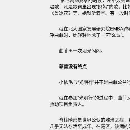
“依毛刚到我家的时候，还不太会说汉
唱歌，凡是歌词里出现"妈妈"的歌，
《鲁冰花》等，她就听着学。有一段时
就在北大国家发展研究院EMBA跨
呼曲菲时，她轻轻地念了一声“么么”。
曲菲再一次泪光闪闪。
慈善没有终点
小依毛与“光明行”并不是曲菲公益
就在参加“光明行”的过程中，曲菲又
救助项目负责人。
脊柱畸形是世界公认的难治之症，病
几乎无法存活至成年。在藏区，该病的