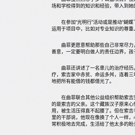
场和学校得到的知识和经验，带入到她
在参加“光明行”活动或是推动“蝴蝶
运用于项目中，比如对专业知识的尊重
曲菲更愿意帮助那些自己非常尽力，
善意，一定要明白做人的责任边界，孩
曲菲还讲述了一名患儿的治疗经历。2
疗，索吉家中赤贫、命运多舛，连着三
地把所有能借的钱都借光了。
在曲菲联合其他公益组织帮助索吉完
的是索吉的父亲。这个藏族汉子原来心
用，被生活压得直不起腰了。但在索吉
里的干部说，他现在像换了个人一样，
常积极地去完成，生活给了他太多的盼