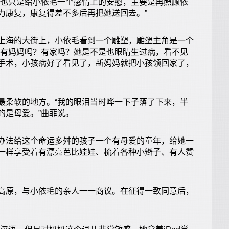
也只是给小依毛一个感情上的安慰，主要是再照顾依
力康复，康复得差不多后再把她送回去。”
海的大街上，小依毛看到一个雕塑，雕塑主角是一个
子有妈妈吗？有家吗？她是不是也眼睛生过病，看不见
手术，小孩病好了看见了，新妈妈就把小孩领回家了，
柔软的地方。“我的眼泪当时哗一下子落了下来，半
的是母爱。”曲菲说。
法给这个命运多舛的孩子一个有母爱的童年，给她一
一样享受着有漂亮芭比娃娃、梳着各种小辫子、有人赞
原，与小依毛的亲人一一商议。在征得一致同意后，