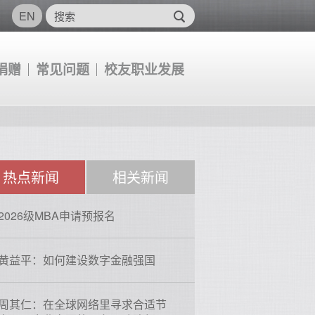
EN
捐赠
常见问题
校友职业发展
热点新闻
相关新闻
2026级MBA申请预报名
黄益平：如何建设数字金融强国
周其仁：在全球网络里寻求合适节