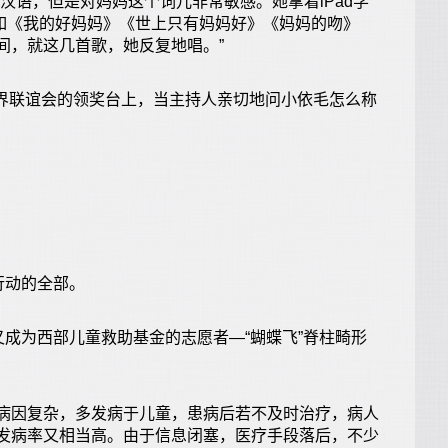
语，但是对妈妈这个词儿非常敏感。她拿着iPad学
比如《我的好妈妈》《世上只有妈妈好》《妈妈的吻》
间，就这几首歌，她反复地唱。”
界联谊会的领奖台上，当主持人亲切地问小依毛怎么称
行动的全部。
成为西部儿童救助基金的志愿者—“蝴蝶飞”脊柱畸形
因复杂，多发病于儿童，患病后若不及时治疗，病人
发病率又相当高。由于信息闭塞，医疗手段落后，不少