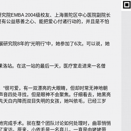
院EMBA 2004级校友、上海普陀区中心医院副院长
都是有公益慈善之心、能把爱心付诸行动的，并且是不怕
究院8年的“光明行”中，她参加了6次。可以说，她
海果洛站。在这一站的最后一天，医疗室走进来一名僧
“很可爱，有一双漂亮的大眼睛，但却时常无神地朝
声音四处寻找，但是眼神不会聚焦。仔细看去，她黑亮
先天白内障而双目失明的女孩，她叫依毛，已经三岁
完成手术。就在整个团队讨论如何处理时，曲菲悄悄
了家访。原来，小依毛是一名弃儿，一直是由姥姥带