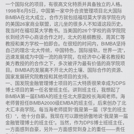
一个国际化的项目，有很高文化特质并具备独立的人格。
1998年6月5日，中国第一家中外合资管理项目北大国际
BiMBA在北大成立，合作方就包括福坦莫大学商学院在内
的美国26家商业联盟，这儿坐的很多人不知道这段历史。
我当时在福坦莫大学教书。当美国的26个学校的商学院院
长到经济中心商谈合作之时，北大的易纲教授、周其仁等
教授和美方学校一拍即合。在很短的时间内，BiMBA坚持
自己的理念“北大传统，中国特色，国际接轨，世界一流”，
迅速发展成为中国一流的商学院，在经济中心著名教授和
美方教授的的合作之下，多次被评为最有价值的商学院项
目。BiMBA的发展离不开北大的土壤、国际合作的资源、
国家发展研究院教授和其他项目的支持。
一、国发院金融管理博士项目的三大特质很荣幸成为DPS
博士项目的第一任名誉班主任。讲到班主任，我想起了
BiMBA第一届EMBA的班主任北大原副校长海闻老师。海
老师曾担任BiMBA2000级EMBA的班主任，后来创办了北
大汇丰商学院。每当海老师提到“我是第一届（学生的班主
任）”，他十分自豪。我现在可以跟他骄傲地说“我是第一届
金融管理博士的班主任”。当然，作为DPS博士班班主任，
一方面感到自豪，另外一方面感觉到身上的重任——责任