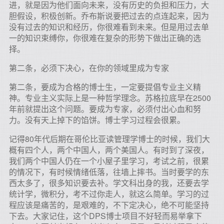
进，就是因为他们面向未来，没有历史的负担和压力，大
胆假设，积极创新。乔布斯说要把过去的点连起来，因为
没有过去的知识和经历，你很难看到未来。但是用过去单
一的知识束缚你，你很难在复杂的形势下做出正确的选
择。
第二条，必须下决心，在你的领域里成为专家
第二条，要成为合格的博士生，一定要提倡专业主义精
神。专业主义实际上是一种哲学理念。苏格拉底早在2500
年前就提出这个问题。要成为专家，必须付出心血和努
力。没有天上掉下的馅饼。博士学习过程会很累。
记得80年代后期在哥伦比亚读管理学博士的时候，我们大
概有四个人，两个中国人，两个美国人。有时到了深夜，
我们两个中国人仍在一个小屋子里学习，考试之前，很累
的情况下，有时候情绪低落，往墙上摔书。当时要学的东
西太多了，很多知识要去补。学文科出身的我，还要去学
统计学，微积分，考不过你走人，就这么简单。学习的过
程应该是痛苦的，是艰难的，不下定决心，绝不可能坚持
下去。大家记住，这个DPS博士项目不好轻而易举拿下