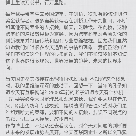
博士生读万卷书，行万里路。
每年我要带学生去英国游学。在剑桥，得知有89位诺贝尔
奖金获得者。很多诺奖获得者在剑桥工作研究期间，不断
和其他不同专业的人接触，聊天，吃晚饭。在剑桥，这种
跨学科的冲撞效果极为震撼。因为跨学科学习会激发你的
创新视角并打破传统和固有专业思维框框。因为我们虽然
知道我们知道很多今天遇到的事情和现象，我们虽然知道
我们不知道这个世界的很多问题，我们不知道我们不知道
这个世界的很多现象，世界发展的趋势，未来的世界走
向。
当美国史蒂夫教授提出“我们不知道我们不知道”这个概念
时，我的思维被深深的触动了。回想一下，当年的孔子知
道今天有互联网吗？2500年前的老子知道今天有计算机
吗？要突破今天固定理念和观念的话，我们要从现在看未
来，跳出传统和专业模式，摆脱熟悉的管理公式对我们思
维和判断力的束缚，要和不同的人接触，要读不同观点的
书籍，切忌盲人摸象，故步自封。
作为博士生，不是从过去看现在，对今天对问题的判断要
从未来的发展趋势去展开。今天互联网企业之所以突飞猛