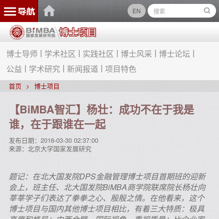
EN
博士导师
学术社区
实践社区
博士风采
博士论坛
公益
学术研究
新闻报道
项目特色
首页
博士项目
【BiMBA智汇】杨壮：成功不在于我是
谁，在于跟谁在一起
发布日期：
2016-03-30 02:37:00
来源：
北京大学国家发展研究
题记：在北大国发院DPS金融管理博士项目首期班的迎新
会上，班主任、北大国发院BiMBA商学院联席院长杨壮向
莘莘学子们表达了拳拳之心、殷殷之情。在他看来，这个
博士项目与国内其他博士项目相比，有着三大特质：极具