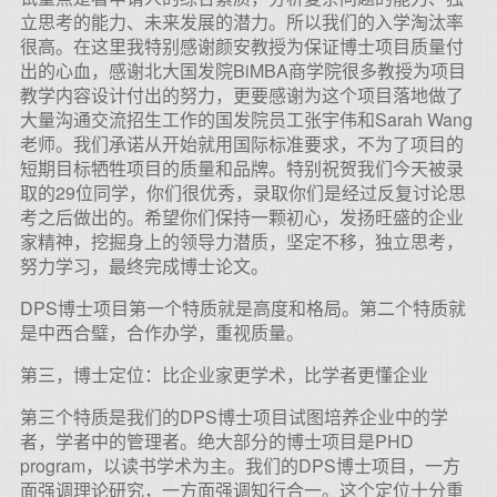
立思考的能力、未来发展的潜力。所以我们的入学淘汰率
很高。在这里我特别感谢颜安教授为保证博士项目质量付
出的心血，感谢北大国发院BiMBA商学院很多教授为项目
教学内容设计付出的努力，更要感谢为这个项目落地做了
大量沟通交流招生工作的国发院员工张宇伟和Sarah Wang
老师。我们承诺从开始就用国际标准要求，不为了项目的
短期目标牺牲项目的质量和品牌。特别祝贺我们今天被录
取的29位同学，你们很优秀，录取你们是经过反复讨论思
考之后做出的。希望你们保持一颗初心，发扬旺盛的企业
家精神，挖掘身上的领导力潜质，坚定不移，独立思考，
努力学习，最终完成博士论文。
DPS博士项目第一个特质就是高度和格局。第二个特质就
是中西合璧，合作办学，重视质量。
第三，博士定位：比企业家更学术，比学者更懂企业
第三个特质是我们的DPS博士项目试图培养企业中的学
者，学者中的管理者。绝大部分的博士项目是PHD
program，以读书学术为主。我们的DPS博士项目，一方
面强调理论研究，一方面强调知行合一。这个定位十分重