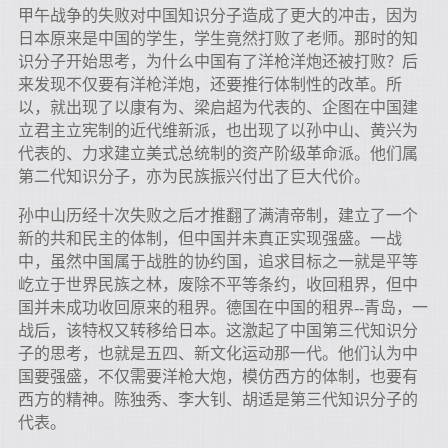
甲午战争的失败对中国知识分子造成了更大的冲击，因为
日本原来是中国的学生，学生竟然打败了老师。那时的知
识分子开始思考，为什么中国有了洋枪洋炮还被打败？后
来发现不仅要有洋枪洋炮，还要推行体制性的改革。所
以，就出现了以康有为、梁启超为代表的、企图在中国建
立君主立宪制的近代维新派，也出现了以孙中山、黄兴为
代表的、力求建立美式总统制的资产阶级革命派。他们属
第二代知识分子，亦为民族振兴付出了巨大代价。
孙中山历经十次失败之后才推翻了满清帝制，建立了一个
新的共和民主的体制，但中国并未真正实现强盛。一战
中，虽然中国属于战胜的协约国，追求目标之一就是平等
屹立于世界民族之林，废除不平等条约，收回租界，但中
国并未成功收回原来的租界。德国在中国的租界--青岛，一
战后，该特权又转移给日本。这激起了中国第三代知识分
子的思考，也就是五四、新文化运动那一代。他们认为中
国要强盛，不仅需要洋枪大炮，模仿西方的体制，也要有
西方的精神。陈独秀、李大钊、胡适是第三代知识分子的
代表。