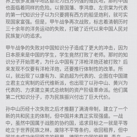
界上很多发展中地区都沦为西方列强的殖民地，那时中国
也面临着同样的危险。以曾国藩、李鸿章、左宗棠为代表
的第一代知识分子以为只要拥有西方的船坚炮利，就可实
现国家富强。但是，甲午战争再次战败，标志着清朝历时
三十余年的洋务运动的失败，打破了近代以来中国人民对
民族复兴的追求。
甲午战争的失败对中国知识分子造成了更大的冲击，因为
日本原来是中国的学生，学生竟然打败了老师。那时的知
识分子开始思考，为什么中国有了洋枪洋炮还被打败？后
来发现不仅要有洋枪洋炮，还要推行体制性的改革。所
以，就出现了以康有为、梁启超为代表的、企图在中国建
立君主立宪制的近代维新派，也出现了以孙中山、黄兴为
代表的、力求建立美式总统制的资产阶级革命派。他们属
第二代知识分子，亦为民族振兴付出了巨大代价。
孙中山历经十次失败之后才推翻了满清帝制，建立了一个
新的共和民主的体制，但中国并未真正实现强盛。一战
中，虽然中国属于战胜的协约国，追求目标之一就是平等
屹立于世界民族之林，废除不平等条约，收回租界，但中