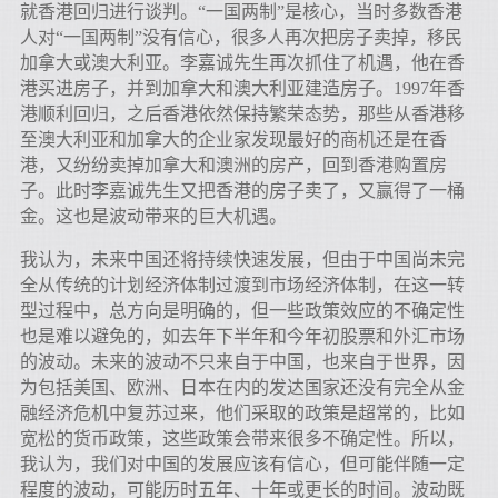
就香港回归进行谈判。“一国两制”是核心，当时多数香港
人对“一国两制”没有信心，很多人再次把房子卖掉，移民
加拿大或澳大利亚。李嘉诚先生再次抓住了机遇，他在香
港买进房子，并到加拿大和澳大利亚建造房子。1997年香
港顺利回归，之后香港依然保持繁荣态势，那些从香港移
至澳大利亚和加拿大的企业家发现最好的商机还是在香
港，又纷纷卖掉加拿大和澳洲的房产，回到香港购置房
子。此时李嘉诚先生又把香港的房子卖了，又赢得了一桶
金。这也是波动带来的巨大机遇。
我认为，未来中国还将持续快速发展，但由于中国尚未完
全从传统的计划经济体制过渡到市场经济体制，在这一转
型过程中，总方向是明确的，但一些政策效应的不确定性
也是难以避免的，如去年下半年和今年初股票和外汇市场
的波动。未来的波动不只来自于中国，也来自于世界，因
为包括美国、欧洲、日本在内的发达国家还没有完全从金
融经济危机中复苏过来，他们采取的政策是超常的，比如
宽松的货币政策，这些政策会带来很多不确定性。所以，
我认为，我们对中国的发展应该有信心，但可能伴随一定
程度的波动，可能历时五年、十年或更长的时间。波动既