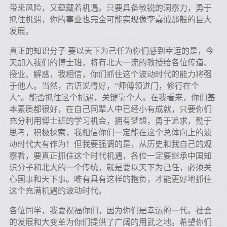
带来风险，又蕴藏着机遇。只要具备敏锐的洞察力，勇于
抓住机遇，你的事业也完全可能实现像李嘉诚那般的巨大
发展。
真正的知识分子 要以天下为己任为你们感到幸运的是，今
天加入我们的博士班，将有北大一流的教授给各位传道、
授业、解惑，我相信，你们抓住这个波动时代的能力将强
于他人。当然，古语说得好，“师傅领进门，修行在个
人”。能否抓住这个机遇，关键靠个人。在我看来，你们基
本素质都很好，在自己同辈人中已经小有成就，只要你们
充分利用博士班的学习机会，拥有梦想，勇于追求，勤于
思考，积极探索，我相信你们一定能在这个总体向上的波
动时代大有作为！但我要强调的是，从历史和我自己的观
察看，要真正抓住这个时代机遇，各位一定要继承中国知
识分子和北大的一个传统，就是要以天下为己任，必须关
心国事和天下事。唯有具有这样的抱负，才能更好地抓住
这个充满机遇的波动时代。
各位同学，我要祝福你们，因为你们是幸运的一代。社会
的发展和大变革为你们提供了广阔的用武之地。希望你们