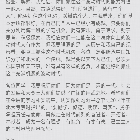
授业、解惑，我相信，你们抓住这个波动时代的能力将强
于他人。当然，古语说得好，“师傅领进门，修行在个
人”。能否抓住这个机遇，关键靠个人。在我看来，你们基
本素质都很好，在自己同辈人中已经小有成就，只要你们
充分利用博士班的学习机会，拥有梦想，勇于追求，勤于
思考，积极探索，我相信你们一定能在这个总体向上的波
动时代大有作为！但我要强调的是，从历史和我自己的观
察看，要真正抓住这个时代机遇，各位一定要继承中国知
识分子和北大的一个传统，就是要以天下为己任，必须关
心国事和天下事。唯有具有这样的抱负，才能更好地抓住
这个充满机遇的波动时代。
各位同学，我要祝福你们，因为你们是幸运的一代。社会
的发展和大变革为你们提供了广阔的用武之地。希望你们
在今后的学习和实践中，切实做到习近平总书记2014年在
北大考察时指出的，“要勤学、修德、明辨、笃实”，勇于
承担责任与使命，勇做走在时代前列的奋进者、开拓者、
奉献者！成为一名有理想、有抱负、有才有德，己立立人
的金融界管理界领袖。