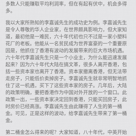
多数人只能赚取平均利润率，但在有起有伏中，机会多得
多。
我以大家所熟知的李嘉诚先生的成功史为例。李嘉诚先生
是令人尊敬的华人企业家，在世界颇具影响力，但大家知
道，最初他是一难民，六十年代初也只不过是一家小塑料
花厂的老板。他能从一名贫民成为世界富豪的一个重要原
因是，他抓住了香港有波动的发展带来的巨大市场机遇。
六十年代李嘉诚先生只是一个小业主，为什么能迅速发展
起来？因为六十年代大陆在搞文革，很多人离开香港，包
括一些资本家也离开了香港。资本家撤离香港，但无法带
走房子，只能低价卖掉房子。李嘉诚先生就非常明智地抓
住了这一机遇，买下了这些资本家的房子。几年后，大陆
的政策明确，要把香港作为中国对外开放的一个窗口。此
政策一出，一些资本家决定回到香港，只能买回房子，此
时房价已经高涨。李嘉诚先生由此赚得了人生的第一桶
金。可见，正是这样的波动，给李嘉诚先生带来了第一桶
金。
第二桶金怎么得来的呢？大家知道，八十年代，中英开始