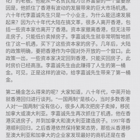
花厂的老板。他能从一名贫民成为世界富豪的一个重要原
因是，他抓住了香港有波动的发展带来的巨大市场机遇。
六十年代李嘉诚先生只是一个小业主，为什么能迅速发展
起来？因为六十年代大陆在搞文革，很多人离开香港，包
括一些资本家也离开了香港。资本家撤离香港，但无法带
走房子，只能低价卖掉房子。李嘉诚先生就非常明智地抓
住了这一机遇，买下了这些资本家的房子。几年后，大陆
的政策明确，要把香港作为中国对外开放的一个窗口。此
政策一出，一些资本家决定回到香港，只能买回房子，此
时房价已经高涨。李嘉诚先生由此赚得了人生的第一桶
金。可见，正是这样的波动，给李嘉诚先生带来了第一桶
金。
第二桶金怎么得来的呢？大家知道，八十年代，中英开始
就香港回归进行谈判。“一国两制”是核心，当时多数香港
人对“一国两制”没有信心，很多人再次把房子卖掉，移民
加拿大或澳大利亚。李嘉诚先生再次抓住了机遇，他在香
港买进房子，并到加拿大和澳大利亚建造房子。1997年香
港顺利回归，之后香港依然保持繁荣态势，那些从香港移
至澳大利亚和加拿大的企业家发现最好的商机还是在香