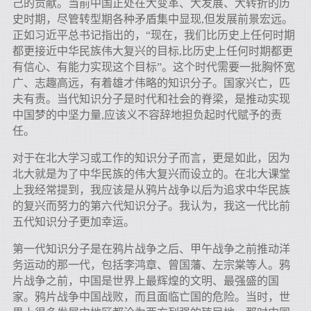
己的贡献。当前中国正处在大变革、大发展、大转折的历
史时期，尽管转型期各种矛盾集中显现,但发展前景宏远。
正如习近平总书记指出的，“现在，我们比历史上任何时期
都更接近中华民族伟大复兴的目标,比历史上任何时期都更
有信心、有能力实现这个目标”。这个时代需要一批胸怀宽
广、志趣高远，有着雄才伟略的知识分子。国家兴亡，匹
夫有责。当代知识分子是时代和社会的脊梁，是推动实现
中国梦的中坚力量,应该义不容辞地担负起时代赋予的责
任。
对于在北大学习或工作的知识分子而言，更是如此，因为
北大就是为了中华民族的伟大复兴而设立的。在北大课堂
上我经常提到，我应该是从鸦片战争以后为追求中华民族
的复兴而努力的第六代知识分子。我认为，我这一代比前
五代知识分子更加幸运。
第一代知识分子是在鸦片战争之后、甲午战争之前推动洋
务运动的那一代，包括李鸿章、曾国藩、左宗棠等人。鸦
片战争之前，中国是世界上最辉煌的文明、最强盛的国
家。鸦片战争中国战败，而且面临亡国的危险。当时，世