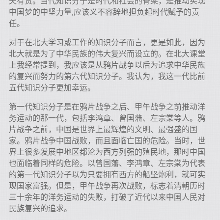
夫有责。当代知识分子是时代和社会的脊梁，是推动实现
中国梦的中坚力量,应该义不容辞地担负起时代赋予的责
任。
对于在北大学习或工作的知识分子而言，更是如此，因为
北大就是为了中华民族的伟大复兴而设立的。在北大课堂
上我经常提到，我应该是从鸦片战争以后为追求中华民族
的复兴而努力的第六代知识分子。我认为，我这一代比前
五代知识分子更加幸运。
第一代知识分子是在鸦片战争之后、甲午战争之前推动洋
务运动的那一代，包括李鸿章、曾国藩、左宗棠等人。鸦
片战争之前，中国是世界上最辉煌的文明、最强盛的国
家。鸦片战争中国战败，而且面临亡国的危险。当时，世
界上很多发展中地区都沦为西方列强的殖民地，那时中国
也面临着同样的危险。以曾国藩、李鸿章、左宗棠为代表
的第一代知识分子以为只要拥有西方的船坚炮利，就可实
现国家富强。但是，甲午战争再次战败，标志着清朝历时
三十余年的洋务运动的失败，打破了近代以来中国人民对
民族复兴的追求。