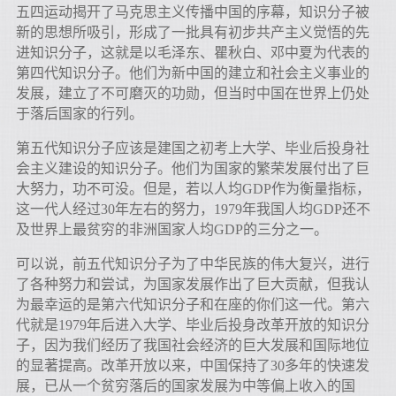
五四运动揭开了马克思主义传播中国的序幕，知识分子被
新的思想所吸引，形成了一批具有初步共产主义觉悟的先
进知识分子，这就是以毛泽东、瞿秋白、邓中夏为代表的
第四代知识分子。他们为新中国的建立和社会主义事业的
发展，建立了不可磨灭的功勋，但当时中国在世界上仍处
于落后国家的行列。
第五代知识分子应该是建国之初考上大学、毕业后投身社
会主义建设的知识分子。他们为国家的繁荣发展付出了巨
大努力，功不可没。但是，若以人均GDP作为衡量指标，
这一代人经过30年左右的努力，1979年我国人均GDP还不
及世界上最贫穷的非洲国家人均GDP的三分之一。
可以说，前五代知识分子为了中华民族的伟大复兴，进行
了各种努力和尝试，为国家发展作出了巨大贡献，但我认
为最幸运的是第六代知识分子和在座的你们这一代。第六
代就是1979年后进入大学、毕业后投身改革开放的知识分
子，因为我们经历了我国社会经济的巨大发展和国际地位
的显著提高。改革开放以来，中国保持了30多年的快速发
展，已从一个贫穷落后的国家发展为中等偏上收入的国