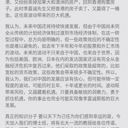
港，又纷纷卖掉加拿大和澳洲的房产，回到香港购置房
子。此时李嘉诚先生又把香港的房子卖了，又赢得了一桶
金。这也是波动带来的巨大机遇。
我认为，未来中国还将持续快速发展，但由于中国尚未完
全从传统的计划经济体制过渡到市场经济体制，在这一转
型过程中，总方向是明确的，但一些政策效应的不确定性
也是难以避免的，如去年下半年和今年初股票和外汇市场
的波动。未来的波动不只来自于中国，也来自于世界，因
为包括美国、欧洲、日本在内的发达国家还没有完全从金
融经济危机中复苏过来，他们采取的政策是超常的，比如
宽松的货币政策，这些政策会带来很多不确定性。所以，
我认为，我们对中国的发展应该有信心，但可能伴随一定
程度的波动，可能历时五年、十年或更长的时间。波动既
带来风险，又蕴藏着机遇。只要具备敏锐的洞察力，勇于
抓住机遇，你的事业也完全可能实现像李嘉诚那般的巨大
发展。
真正的知识分子 要以天下为己任为你们感到幸运的是，今
天加入我们的博士班，将有北大一流的教授给各位传道、