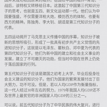
国并未成功收回原来的租界。德国在中国的租界--青岛，一
战后，该特权又转移给日本。这激起了中国第三代知识分
子的思考，也就是五四、新文化运动那一代。他们认为中
国要强盛，不仅需要洋枪大炮，模仿西方的体制，也要有
西方的精神。陈独秀、李大钊、胡适是第三代知识分子的
代表。
五四运动揭开了马克思主义传播中国的序幕，知识分子被
新的思想所吸引，形成了一批具有初步共产主义觉悟的先
进知识分子，这就是以毛泽东、瞿秋白、邓中夏为代表的
第四代知识分子。他们为新中国的建立和社会主义事业的
发展，建立了不可磨灭的功勋，但当时中国在世界上仍处
于落后国家的行列。
第五代知识分子应该是建国之初考上大学、毕业后投身社
会主义建设的知识分子。他们为国家的繁荣发展付出了巨
大努力，功不可没。但是，若以人均GDP作为衡量指标，
这一代人经过30年左右的努力，1979年我国人均GDP还不
及世界上最贫穷的非洲国家人均GDP的三分之一。
可以说，前五代知识分子为了中华民族的伟大复兴，进行