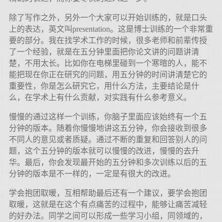
除了写作之外，另外一个大家可以开始训练的，就是口头
上的表达，英文叫presentation。这是博士训练的一个非常重
要的部分。我在找学术工作的时候，很多老师和前辈传授
了一个经验，就是在五分钟里面把你论文讲的问题讲清
楚，不用太长。比如你在电梯里碰到一个寒暄的人，能不
能把现在你正在研究的问题，用五分钟的时间讲清楚它的
重要性，你是怎么研究它，用什么方法，主要结论是什
么，在学术上有什么贡献，对实践有什么参考意义。
慢慢的通过这样一个训练，你脑子里面应该始终有一个五
分钟的版本。随着你慢慢地讲这五分钟，你会接收到很多
不同人的意见或者质疑。通过不断的重复和回答别人的问
题，这个五分钟的版本就可以慢慢的改进，慢慢的去升
华。最后，你会发现最开始的五分钟和多次训练以后的五
分钟的版本是不一样的，一定是有很大的改进。
学会抱团取暖，互相帮助最后还有一个建议，要学会抱团
取暖，这就是在这个有点痛苦的过程中，能够让痛苦减轻
的好办法。同学之间可以形成一些学习小组，同领域的，