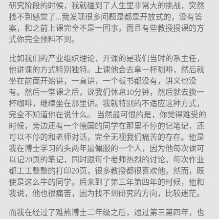
研究阶段的时候，我就碰到了人生里非常大的挑战，突然
找不到感觉了...我发现很多问题是都是开放式的，没有答
案，和之前上课完全不是一回事。而且有些教授授课的方
式你完全预料不到。
比如我们的产业组织理论，开课的是我们当时的系主任，
他讲课的方式特别独特。上课他会去拿一杯咖啡，然后就
坐在前面开始讲，一直讲，一个板书都没有，讲义也没
有。然后一堂课之后，说我们休息10分钟，然后就去换一
杯咖啡，继续坐在那里讲。我就特别的不适应这种方式，
完全不知道他在说什么。 当然最可恨的是，你觉得难受的
时候，旁边还有一个德国的同学在那里不停的记笔记，还
可以不停的和老师对话，完全无视我们痛苦的存在。他是
我在博士学习的头两年最佩服的一个人，因为他每次课可
以记20页的笔记，同时跟每个老师热烈的讨论，每次作业
都工工整整的打印20页，很多教授都很喜欢他。然而，既
使是这么牛的同学，后来到了第三年第四年的时候，他和
我说，他也很痛苦，因为找不到研究的方向，比较迷茫。
而我在经过了难熬博士二年级之后，通过第三第四年，也