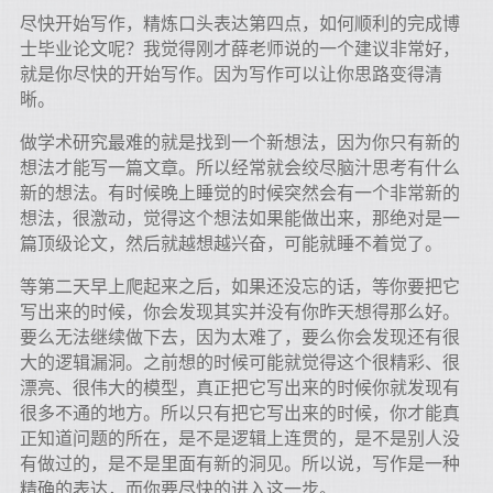
尽快开始写作，精炼口头表达第四点，如何顺利的完成博
士毕业论文呢？我觉得刚才薛老师说的一个建议非常好，
就是你尽快的开始写作。因为写作可以让你思路变得清
晰。
做学术研究最难的就是找到一个新想法，因为你只有新的
想法才能写一篇文章。所以经常就会绞尽脑汁思考有什么
新的想法。有时候晚上睡觉的时候突然会有一个非常新的
想法，很激动，觉得这个想法如果能做出来，那绝对是一
篇顶级论文，然后就越想越兴奋，可能就睡不着觉了。
等第二天早上爬起来之后，如果还没忘的话，等你要把它
写出来的时候，你会发现其实并没有你昨天想得那么好。
要么无法继续做下去，因为太难了，要么你会发现还有很
大的逻辑漏洞。之前想的时候可能就觉得这个很精彩、很
漂亮、很伟大的模型，真正把它写出来的时候你就发现有
很多不通的地方。所以只有把它写出来的时候，你才能真
正知道问题的所在，是不是逻辑上连贯的，是不是别人没
有做过的，是不是里面有新的洞见。所以说，写作是一种
精确的表达，而你要尽快的进入这一步。