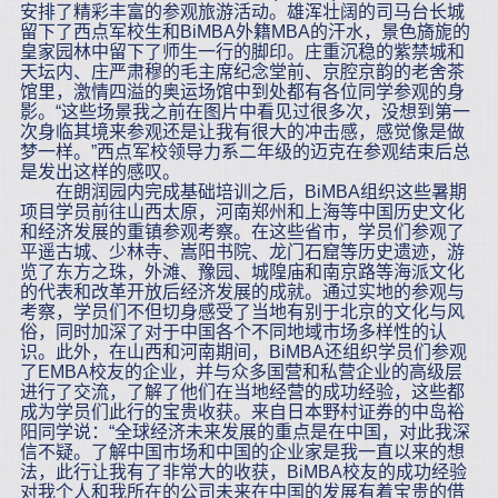
安排了精彩丰富的参观旅游活动。雄浑壮阔的司马台长城
留下了西点军校生和BiMBA外籍MBA的汗水，景色旖旎的
皇家园林中留下了师生一行的脚印。庄重沉稳的紫禁城和
天坛内、庄严肃穆的毛主席纪念堂前、京腔京韵的老舍茶
馆里，激情四溢的奥运场馆中到处都有各位同学参观的身
影。“这些场景我之前在图片中看见过很多次，没想到第一
次身临其境来参观还是让我有很大的冲击感，感觉像是做
梦一样。”西点军校领导力系二年级的迈克在参观结束后总
是发出这样的感叹。
在朗润园内完成基础培训之后，BiMBA组织这些暑期
项目学员前往山西太原，河南郑州和上海等中国历史文化
和经济发展的重镇参观考察。在这些省市，学员们参观了
平遥古城、少林寺、嵩阳书院、龙门石窟等历史遗迹，游
览了东方之珠，外滩、豫园、城隍庙和南京路等海派文化
的代表和改革开放后经济发展的成就。通过实地的参观与
考察，学员们不但切身感受了当地有别于北京的文化与风
俗，同时加深了对于中国各个不同地域市场多样性的认
识。此外，在山西和河南期间，BiMBA还组织学员们参观
了EMBA校友的企业，并与众多国营和私营企业的高级层
进行了交流，了解了他们在当地经营的成功经验，这些都
成为学员们此行的宝贵收获。来自日本野村证券的中岛裕
阳同学说：“全球经济未来发展的重点是在中国，对此我深
信不疑。了解中国市场和中国的企业家是我一直以来的想
法，此行让我有了非常大的收获，BiMBA校友的成功经验
对我个人和我所在的公司未来在中国的发展有着宝贵的借