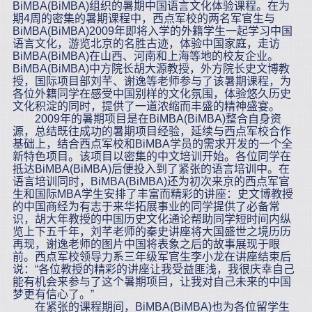
BiMBA(BiMBA)组织的暑期中国语言文化体验课程。在为
期4周的密集的暑期课程中，西点军校的两名军官生与
BiMBA(BiMBA)2009年即将入学的外籍学生一起学习中国
语言文化，游览北京的名胜古迹，体验中国家庭，走访
BiMBA(BiMBA)在山西、河南和上海等地的校友企业。
BiMBA(BiMBA)中方院长胡大源教授，外方院长史文博教
授，国际项目部刘芊、谢逸等老师参与了该暑期课程，为
各位外籍同学在感受中国别样的文化氛围，体验悠久历史
文化积淀的同时，提供了一道浓缩而丰盛的精神盛宴。
2009年的暑期项目是在BiMBA(BiMBA)整合自身资
源，总结既往成功的暑期项目经验，延续与西点军校合作
基础上，结合西点军校和BiMBA学员的需求开发的一个全
新特色项目。该项目以密集的中文培训开始。各位同学在
抵达BiMBA(BiMBA)后便投入到了紧张的语言培训中。在
语言培训同时，BiMBA(BiMBA)还为初次来京的西点军官
生和国际MBA学生安排了丰富而精彩的讲座：史文博教授
的中国商经为有志于来华拓展事业的同学提供了必备常
识，胡大年教授的中国历史文化通论帮助同学短时间内纵
览上下五千年，刘芊老师的秦史讲座将大国盛世之境历历
再现，谢逸老师的图片中国将表象之后的故事展现于眼
前。西点军校领导力系三年级军官生李小龙在讲座结束后
说：“各位教授的精彩的讲座让我受益匪浅，我很庆幸自己
能有机会来参与了这个暑期项目，让我对自己未来的中国
梦更有信心了。”
在紧张的课程期间，BiMBA(BiMBA)也为各位留学生