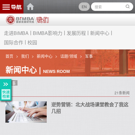
EN
走进BiMBA
BiMBA影响力
发展历程
新闻中心
国际合作
校园
首页
我们
新闻中心
话题/领域
军事
新闻中心 |
NEWS ROOM
军事
21条新闻
逆势营销：北大战场课堂教会了我这
几招