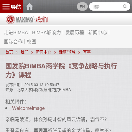
EN
走进BiMBA
BiMBA影响力
发展历程
新闻中心
国际合作
校园
首页
我们
新闻中心
话题/领域
军事
国发院BiMBA商学院《竞争战略与执行
力》课程
发布日期：
2015-03-13 10:59:47
来源：
北京大学国家发展研究院BiMBA
相关附件：
WelcomeImage
亲临马陵道，体会孙庞斗智的风云诡谲，霸气不？
重登孟良崮，再现粟裕张灵甫的金戈铁马，霸气不？