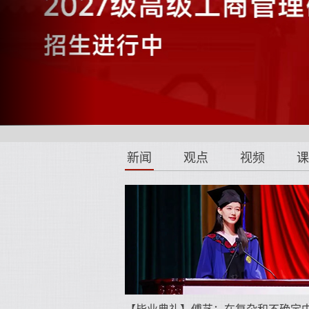
新闻
观点
视频
课
【毕业典礼】傅艺：在复杂和不确定