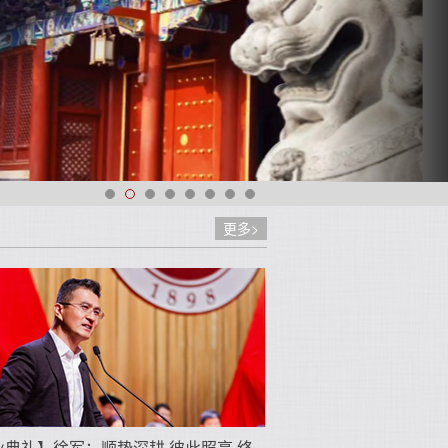
更多>
业典礼】徐军：顺势深耕 彼此照亮 终