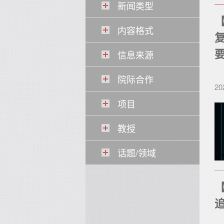
新闻类型
内容格式
信息来源
院际合作
20
项目
教授
话题/领域