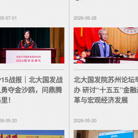
26-07-01
2026-06-28
沙15战报｜北大国发战
北大国发院苏州论坛
队勇夺金沙鸥，问鼎腾
办 研讨“十五五”金融
格里！
革与宏观经济发展
26-05-20
2026-05-20