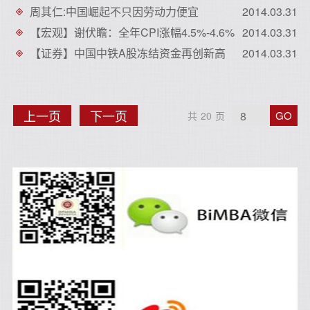
周其仁:中国崛起不只因劳动力便宜
2014.03.31
【宏观】谢伏瞻：全年CPI涨幅4.5%-4.6%
2014.03.31
【证券】中国中铁A股冻结资金再创新高
2014.03.31
上
下
上一页
下一页
GO
共
20
页
一
一
页
页