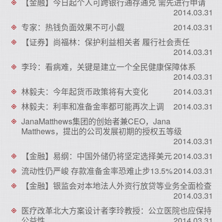
【金融】今日起个人可跨银行通存通兑 需先进行申请
2014.03.31
专家：热钱负面效果不可小觑
2014.03.31
【证券】尚福林：保护利益相关者 履行社会责任
2014.03.31
李玲：看病难，关键是建立一个全民健康保障体系
2014.03.31
林毅夫：今年起货币政策将有大变化
2014.03.31
林毅夫：利率和准备金率都可能再次上调
2014.03.31
JanaMatthews集团的创始者兼CEO，Jana
Matthews，提出的公司发展初期的授权五等级
2014.03.31
【金融】易纲：中国外储仍将坚定选择美元
2014.03.31
流动性仍严峻 存款准备金率恐难止步13.5%
2014.03.31
【金融】银监会对本地法人外资行放贷等业务全面检查
2014.03.31
医疗改革北大方案设计者李玲教授：公立医院也应保持
公益性
2014.03.31