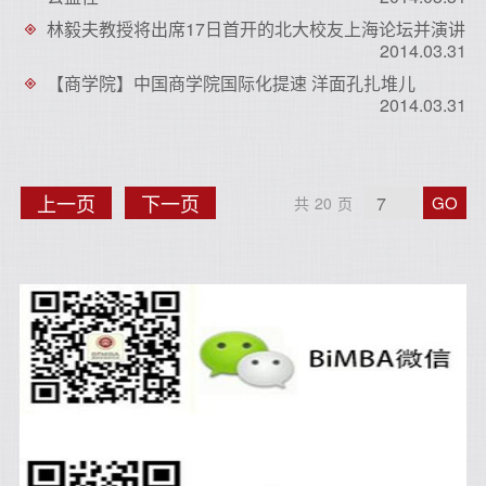
林毅夫教授将出席17日首开的北大校友上海论坛并演讲
2014.03.31
【商学院】中国商学院国际化提速 洋面孔扎堆儿
2014.03.31
上
下
上一页
下一页
GO
共
20
页
一
一
页
页