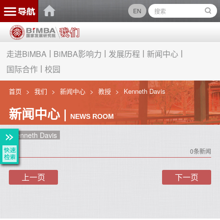
EN
走进BiMBA
BiMBA影响力
发展历程
新闻中心
国际合作
校园
首页
我们
新闻中心
教授
Kenneth Davis
新闻中心 |
NEWS ROOM
Kenneth Davis
0条新闻
上一页
下一页