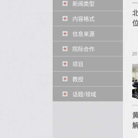
新闻类型
内容格式
信息来源
院际合作
20
项目
教授
话题/领域