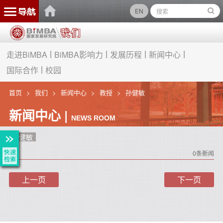
EN
走进BiMBA
BiMBA影响力
发展历程
新闻中心
国际合作
校园
首页
我们
新闻中心
教授
孙健敏
新闻中心 |
NEWS ROOM
孙健敏
0条新闻
上一页
下一页