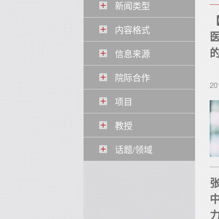
新闻类型
【
内容格式
信息来源
院际合作
20
项目
教授
话题/领域