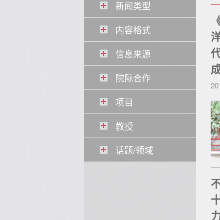
新闻类型
内容格式
信息来源
院际合作
20
项目
教授
话题/领域