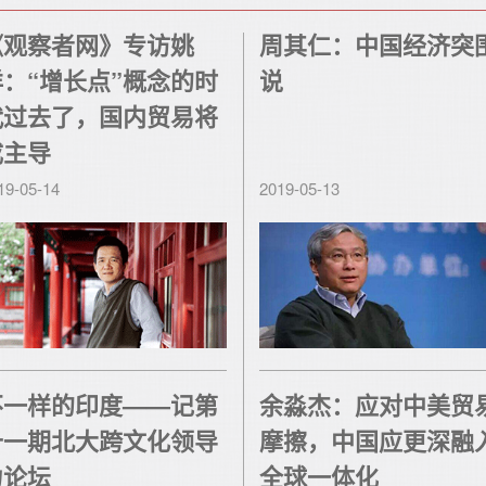
《观察者网》专访姚
周其仁：中国经济突
洋：“增长点”概念的时
说
代过去了，国内贸易将
成主导
19-05-14
2019-05-13
不一样的印度——记第
余淼杰：应对中美贸
十一期北大跨文化领导
摩擦，中国应更深融
力论坛
全球一体化