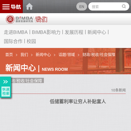
EN
走进BiMBA
BiMBA影响力
发展历程
新闻中心
国际合作
校园
首页
我们
新闻中心
话题/领域
财政/税收/社会保障
新闻中心 |
NEWS ROOM
财政/税收/社会保障
10条新闻
低储蓄利率让穷人补贴富人