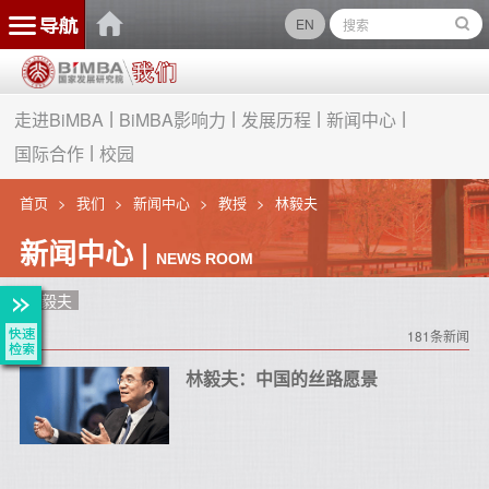
EN
走进BiMBA
BiMBA影响力
发展历程
新闻中心
国际合作
校园
首页
我们
新闻中心
教授
林毅夫
新闻中心 |
NEWS ROOM
林毅夫
181条新闻
林毅夫：中国的丝路愿景